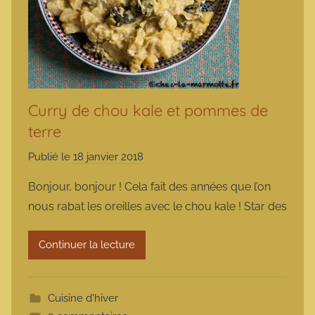
Curry de chou kale et pommes de
terre
Publié le
18 janvier 2018
p
a
Bonjour, bonjour ! Cela fait des années que l’on
r
nous rabat les oreilles avec le chou kale ! Star des
m
a
Continuer la lecture
r
m
o
Cuisine d'hiver
t