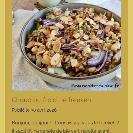
Chaud ou froid : le freekeh
Publié le
30 avril 2026
p
a
Bonjour, bonjour !! Connaissez-vous le freekeh ?
r
Il s’agit d’une variété de blé vert récolté avant