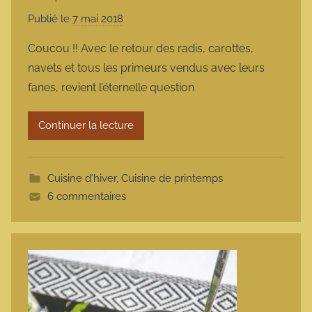
Publié le
7 mai 2018
p
a
Coucou !! Avec le retour des radis, carottes,
r
navets et tous les primeurs vendus avec leurs
m
fanes, revient l’éternelle question
a
r
Continuer la lecture
m
o
t
Cuisine d'hiver
,
Cuisine de printemps
t
6 commentaires
e