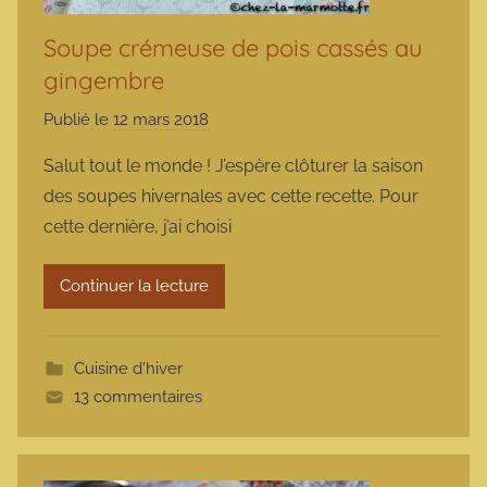
Soupe crémeuse de pois cassés au
gingembre
Publié le
12 mars 2018
p
a
Salut tout le monde ! J’espère clôturer la saison
r
des soupes hivernales avec cette recette. Pour
m
cette dernière, j’ai choisi
a
r
Continuer la lecture
m
o
t
Cuisine d'hiver
t
13 commentaires
e