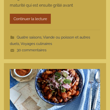
m
maturité qui est ensuite grillé avant
a
r
Continuer la lecture
m
o
t
Quatre saisons
,
Viande ou poisson et autres
t
duels
,
Voyages culinaires
e
30 commentaires