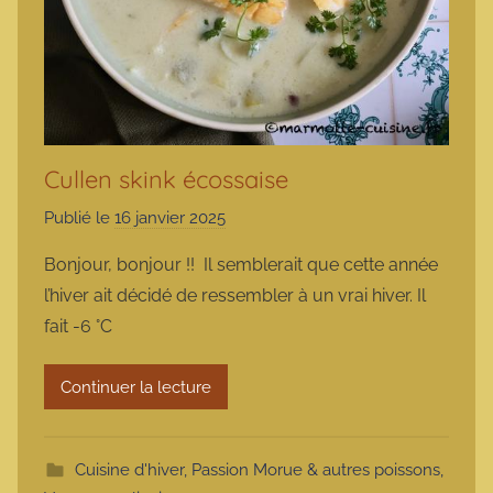
Cullen skink écossaise
Publié le
16 janvier 2025
p
a
Bonjour, bonjour !! Il semblerait que cette année
r
l’hiver ait décidé de ressembler à un vrai hiver. Il
m
fait -6 °C
a
r
Continuer la lecture
m
o
t
Cuisine d'hiver
,
Passion Morue & autres poissons
,
t