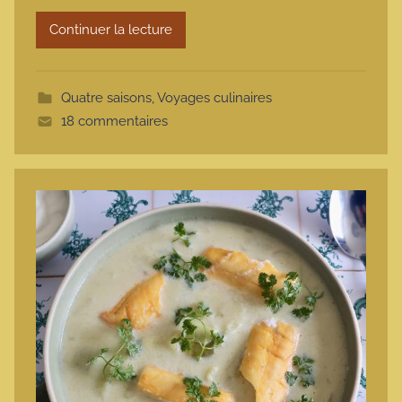
r
Continuer la lecture
m
o
t
Quatre saisons
,
Voyages culinaires
t
18 commentaires
e