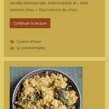
recette intemporelle, indémodable et « bête
m
comme chou ». Quoi encore du chou
a
r
Continuer la lecture
m
o
t
Cuisine d'hiver
t
12 commentaires
e