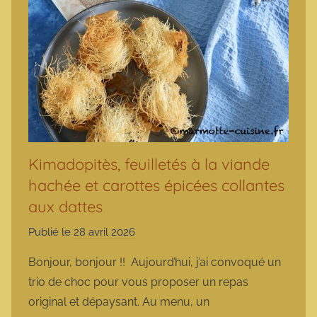
Kimadopitès, feuilletés à la viande
hachée et carottes épicées collantes
aux dattes
Publié le
28 avril 2026
p
a
Bonjour, bonjour !! Aujourd’hui, j’ai convoqué un
r
trio de choc pour vous proposer un repas
m
original et dépaysant. Au menu, un
a