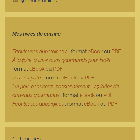
9 commentaires
t
e
Mes livres de cuisine
Fabuleuses Aubergines 2
: format
eBook
ou
PDF
À la folie, quinze duos gourmands pour Noël
:
format
eBook
ou
PDF
Tous en pâte
: format
eBook
ou
PDF
Un peu, beaucoup, passionnément…, 25 idées de
cadeaux gourmands
: format
eBook
ou
PDF
Fabuleuses aubergines
: format
eBook
ou
PDF
Catégories