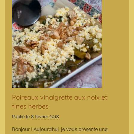
Poireaux vinaigrette aux noix et
fines herbes
Publié le
8 février 2018
p
a
Bonjour ! Aujourd’hui, je vous présente une
r