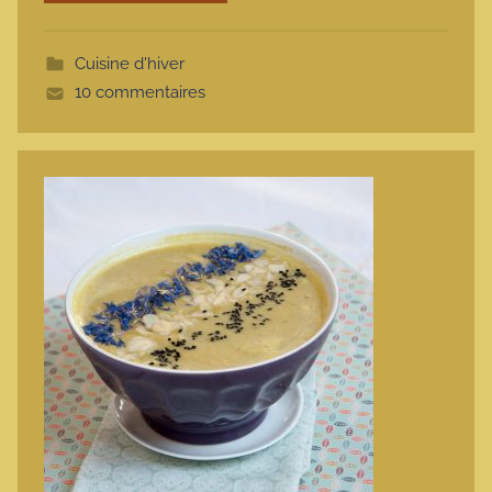
o
t
Cuisine d'hiver
t
10 commentaires
e