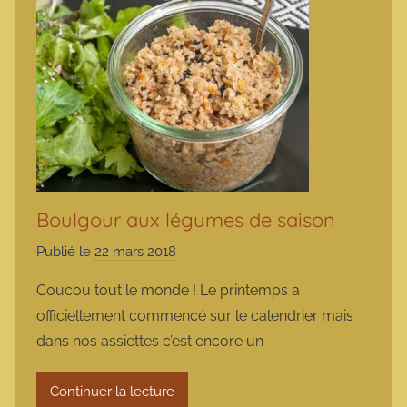
Boulgour aux légumes de saison
Publié le
22 mars 2018
p
a
Coucou tout le monde ! Le printemps a
r
officiellement commencé sur le calendrier mais
m
dans nos assiettes c’est encore un
a
r
Continuer la lecture
m