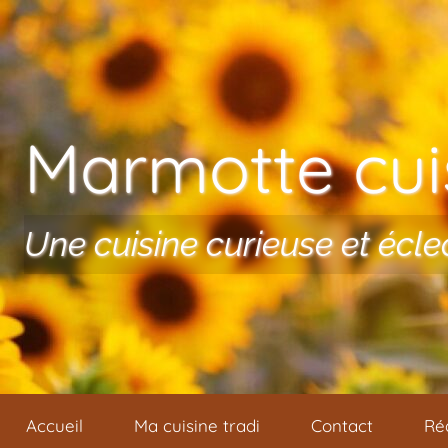
Aller au contenu
Marmotte cuis
Une cuisine curieuse et écle
Accueil
Ma cuisine tradi
Contact
Ré