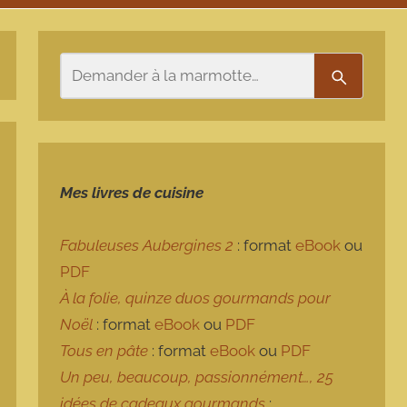
Rechercher
Recherch
Mes livres de cuisine
Fabuleuses Aubergines 2
: format
eBook
ou
PDF
À la folie, quinze duos gourmands pour
Noël
: format
eBook
ou
PDF
Tous en pâte
: format
eBook
ou
PDF
Un peu, beaucoup, passionnément…, 25
idées de cadeaux gourmands
: