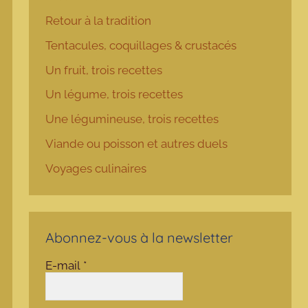
Retour à la tradition
Tentacules, coquillages & crustacés
Un fruit, trois recettes
Un légume, trois recettes
Une légumineuse, trois recettes
Viande ou poisson et autres duels
Voyages culinaires
Abonnez-vous à la newsletter
E-mail
*