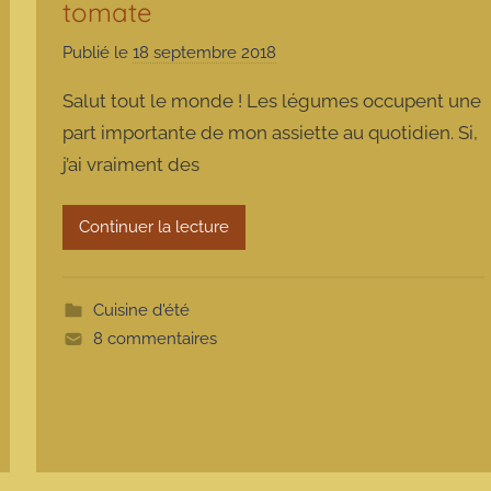
tomate
Publié le
18 septembre 2018
p
a
Salut tout le monde ! Les légumes occupent une
r
part importante de mon assiette au quotidien. Si,
m
j’ai vraiment des
a
r
m
Continuer la lecture
o
t
t
Cuisine d'été
e
8 commentaires