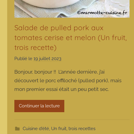
Salade de pulled pork aux
tomates cerise et melon (Un fruit,
trois recette)
Publié le
19 juillet 2023
p
a
Bonjour, bonjour !! L’année dernière, j’ai
r
découvert le porc effiloché (pulled pork), mais
m
mon premier essai était un peu petit sec.
a
r
m
Continuer la lecture
o
t
t
Cuisine d'été
,
Un fruit, trois recettes