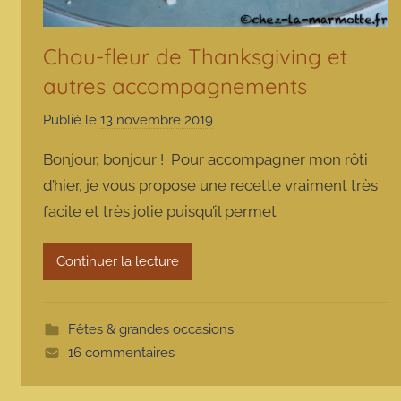
Chou-fleur de Thanksgiving et
autres accompagnements
Publié le
13 novembre 2019
p
a
Bonjour, bonjour ! Pour accompagner mon rôti
r
d’hier, je vous propose une recette vraiment très
m
facile et très jolie puisqu’il permet
a
r
m
Continuer la lecture
o
t
t
Fêtes & grandes occasions
e
16 commentaires