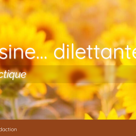
ine… dilettante
ctique
daction