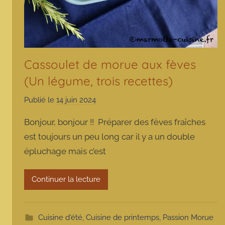
Cassoulet de morue aux fèves
(Un légume, trois recettes)
Publié le
14 juin 2024
p
a
Bonjour, bonjour !! Préparer des fèves fraîches
r
est toujours un peu long car il y a un double
m
épluchage mais c’est
a
r
m
Continuer la lecture
o
t
t
Cuisine d'été
,
Cuisine de printemps
,
Passion Morue