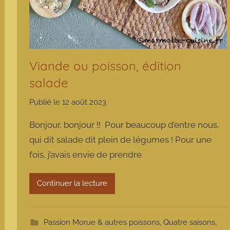
Viande ou poisson, édition
salade
Publié le
12 août 2023
p
a
Bonjour, bonjour !! Pour beaucoup d’entre nous,
r
qui dit salade dit plein de légumes ! Pour une
m
fois, j’avais envie de prendre
a
r
m
Continuer la lecture
o
t
t
Passion Morue & autres poissons
,
Quatre saisons
,