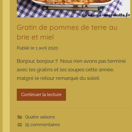
Gratin de pommes de terre au
brie et miel
Publié le
1 avril 2020
p
a
Bonjour, bonjour !! Nous n’en avons pas terminé
r
avec les gratins et les soupes cette année,
m
malgré le retour remarqué du soleil
a
r
m
Continuer la lecture
o
t
t
Quatre saisons
e
15 commentaires