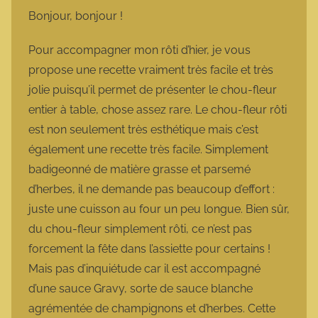
m
Bonjour, bonjour !
a
r
Pour accompagner mon rôti d’hier, je vous
m
propose une recette vraiment très facile et très
o
jolie puisqu’il permet de présenter le chou-fleur
t
entier à table, chose assez rare. Le chou-fleur rôti
t
est non seulement très esthétique mais c’est
e
également une recette très facile. Simplement
badigeonné de matière grasse et parsemé
d’herbes, il ne demande pas beaucoup d’effort :
juste une cuisson au four un peu longue. Bien sûr,
du chou-fleur simplement rôti, ce n’est pas
forcement la fête dans l’assiette pour certains !
Mais pas d’inquiétude car il est accompagné
d’une sauce Gravy, sorte de sauce blanche
agrémentée de champignons et d’herbes. Cette