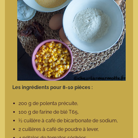
Les ingrédients pour 8-10 pièces :
200 g de polenta précuite,
100 g de farine de blé T65,
½ cuillère à café de bicarbonate de sodium,
2 cuillères à café de poudre à lever,
4 pétales de tomates séchées,