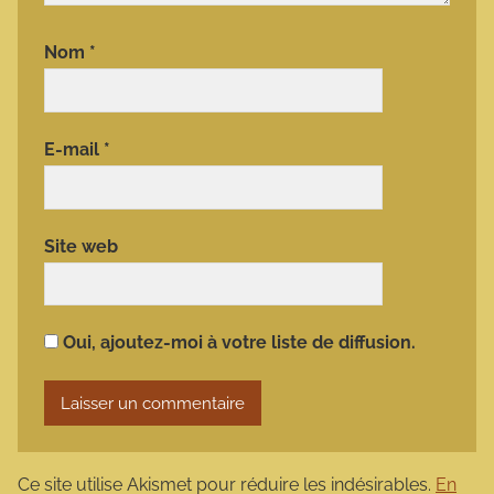
Nom
*
E-mail
*
Site web
Oui, ajoutez-moi à votre liste de diffusion.
Ce site utilise Akismet pour réduire les indésirables.
En