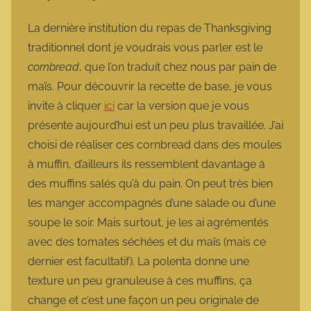
a
r
La dernière institution du repas de Thanksgiving
m
traditionnel dont je voudrais vous parler est le
o
cornbread
, que l’on traduit chez nous par pain de
t
maïs. Pour découvrir la recette de base, je vous
t
invite à cliquer
ici
car la version que je vous
e
présente aujourd’hui est un peu plus travaillée. J’ai
choisi de réaliser ces cornbread dans des moules
à muffin, d’ailleurs ils ressemblent davantage à
des muffins salés qu’à du pain. On peut très bien
les manger accompagnés d’une salade ou d’une
soupe le soir. Mais surtout, je les ai agrémentés
avec des tomates séchées et du maïs (mais ce
dernier est facultatif). La polenta donne une
texture un peu granuleuse à ces muffins, ça
change et c’est une façon un peu originale de