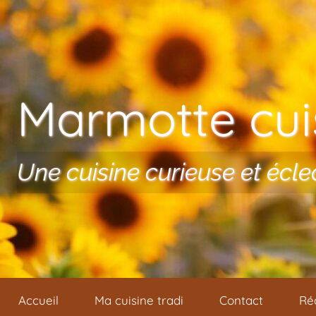
Aller au contenu
Marmotte cuis
Une cuisine curieuse et écle
Accueil
Ma cuisine tradi
Contact
Ré