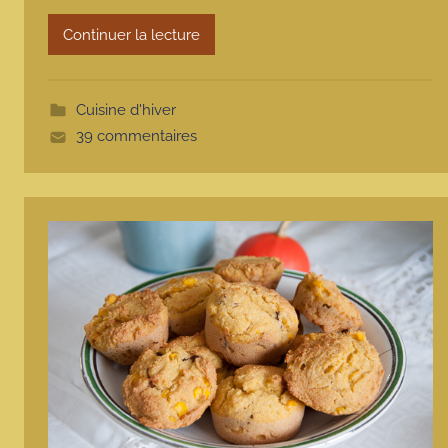
r
m
Continuer la lecture
o
t
t
Cuisine d'hiver
e
39 commentaires