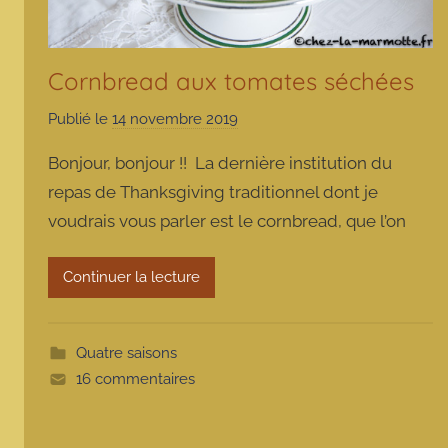
Cornbread aux tomates séchées
Publié le
14 novembre 2019
p
a
Bonjour, bonjour !! La dernière institution du
r
repas de Thanksgiving traditionnel dont je
m
voudrais vous parler est le cornbread, que l’on
a
r
m
Continuer la lecture
o
t
t
Quatre saisons
e
16 commentaires