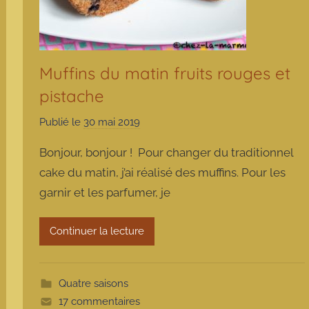
Muffins du matin fruits rouges et
pistache
Publié le
30 mai 2019
p
a
Bonjour, bonjour ! Pour changer du traditionnel
r
cake du matin, j’ai réalisé des muffins. Pour les
m
garnir et les parfumer, je
a
r
m
Continuer la lecture
o
t
t
Quatre saisons
e
17 commentaires