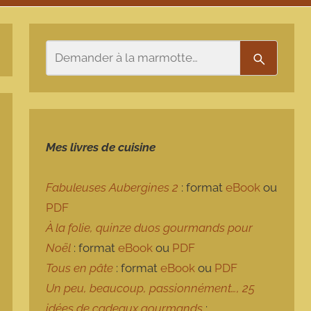
Rechercher
Recherch
Mes livres de cuisine
Fabuleuses Aubergines 2
: format
eBook
ou
PDF
À la folie, quinze duos gourmands pour
Noël
: format
eBook
ou
PDF
Tous en pâte
: format
eBook
ou
PDF
Un peu, beaucoup, passionnément…, 25
idées de cadeaux gourmands
: