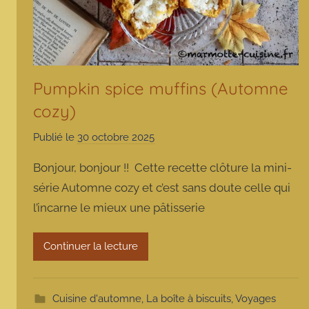
Pumpkin spice muffins (Automne
cozy)
Publié le
30 octobre 2025
p
a
Bonjour, bonjour !! Cette recette clôture la mini-
r
série Automne cozy et c’est sans doute celle qui
m
l’incarne le mieux une pâtisserie
a
r
m
Continuer la lecture
o
t
t
Cuisine d'automne
,
La boîte à biscuits
,
Voyages