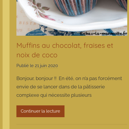
Muffins au chocolat, fraises et
noix de coco
Publié le
21 juin 2020
p
a
Bonjour, bonjour !! En été, on n’a pas forcément
r
envie de se lancer dans de la pâtisserie
m
complexe qui nécessite plusieurs
a
r
m
Continuer la lecture
o
t