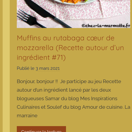
Muffins au rutabaga cœur de
mozzarella (Recette autour d’un
ingrédient #71)
Publié le
3 mars 2021
p
a
Bonjour, bonjour !! Je participe au jeu Recette
r
autour d’un ingrédient lancé par les deux
m
blogueuses Samar du blog Mes Inspirations
a
Culinaires et Soulef du blog Amour de cuisine. La
r
m
marraine
o
t