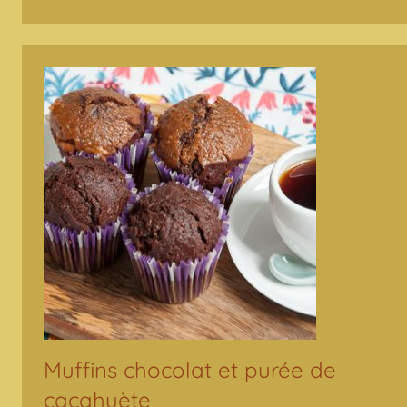
Muffins chocolat et purée de
cacahuète