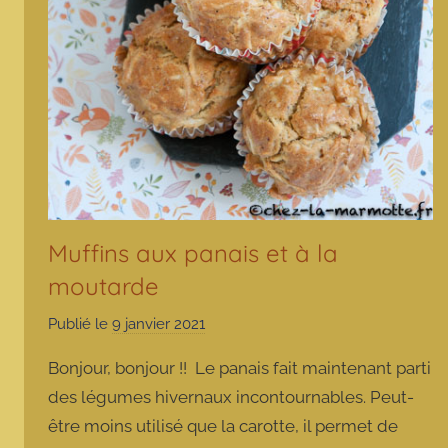
Muffins aux panais et à la
moutarde
Publié le
9 janvier 2021
p
a
Bonjour, bonjour !! Le panais fait maintenant parti
r
des légumes hivernaux incontournables. Peut-
m
être moins utilisé que la carotte, il permet de
a