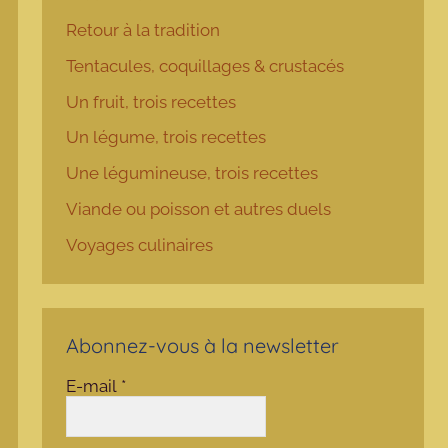
Retour à la tradition
Tentacules, coquillages & crustacés
Un fruit, trois recettes
Un légume, trois recettes
Une légumineuse, trois recettes
Viande ou poisson et autres duels
Voyages culinaires
Abonnez-vous à la newsletter
E-mail
*