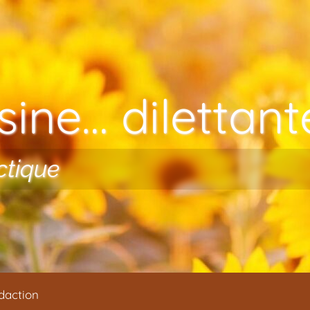
ine… dilettante
ctique
daction