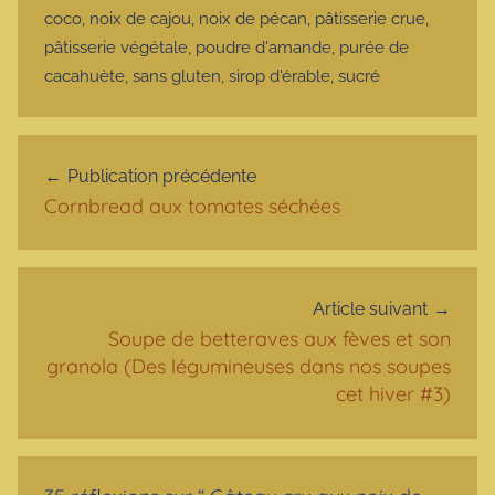
coco
,
noix de cajou
,
noix de pécan
,
pâtisserie crue
,
pâtisserie végétale
,
poudre d'amande
,
purée de
cacahuète
,
sans gluten
,
sirop d'érable
,
sucré
Navigation de l’article
Publication précédente
Cornbread aux tomates séchées
Article suivant
Soupe de betteraves aux fèves et son
granola (Des légumineuses dans nos soupes
cet hiver #3)