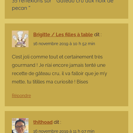
35 réflexions sur “
Gâteau cru aux noix de
pecan
”
Brigitte / Les filles à table
dit :
16 novembre 2019 à 10 h 52 min
C’est joli comme tout et certainement très
gourmand ! Je n’ai encore jamais tenté une
recette de gâteau cru, il va falloir que je m’y
mette, tu titilles ma curiosité ! Bises
Répondre
thithoad
dit :
16 novembre 2019 à 11 h 07 min