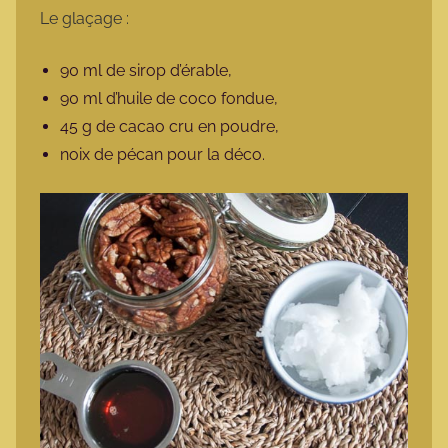
Le glaçage :
90 ml de sirop d’érable,
90 ml d’huile de coco fondue,
45 g de cacao cru en poudre,
noix de pécan pour la déco.