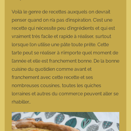
a
r
Voilà le genre de recettes auxquels on devrait
m
penser quand on n’a pas d’inspiration. C’est une
o
recette qui nécessite peu d’ingrédients et qui est
t
vraiment très facile et rapide à réaliser, surtout
t
lorsque l’on utilise une pâte toute prête. Cette
e
tarte peut se réaliser à n’importe quel moment de
l’année et elle est franchement bonne. De la bonne
cuisine du quotidien comme avant et
franchement avec cette recette et ses
nombreuses cousines, toutes les quiches
lorraines et autres du commerce peuvent aller se
rhabiller…