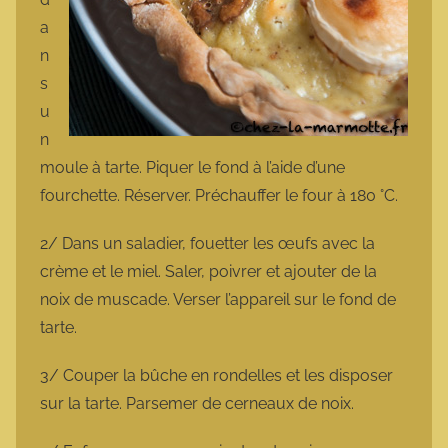
a
n
s
u
n
moule à tarte. Piquer le fond à l’aide d’une
fourchette. Réserver. Préchauffer le four à 180 °C.
2/ Dans un saladier, fouetter les œufs avec la
crème et le miel. Saler, poivrer et ajouter de la
noix de muscade. Verser l’appareil sur le fond de
tarte.
3/ Couper la bûche en rondelles et les disposer
sur la tarte. Parsemer de cerneaux de noix.