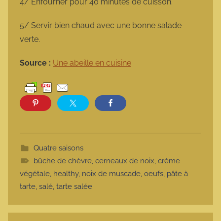
4/ Enfourner pour 40 minutes de cuisson.
5/ Servir bien chaud avec une bonne salade
verte.
Source :
Une abeille en cuisine
Quatre saisons
bûche de chèvre
,
cerneaux de noix
,
crème
végétale
,
healthy
,
noix de muscade
,
oeufs
,
pâte à
tarte
,
salé
,
tarte salée
Navigation de l’article