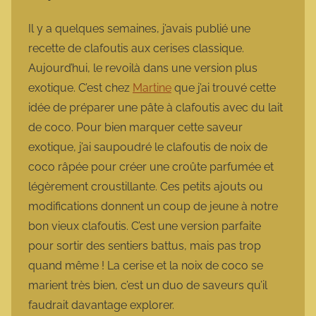
a
r
Il y a quelques semaines, j’avais publié une
m
recette de clafoutis aux cerises classique.
o
Aujourd’hui, le revoilà dans une version plus
t
exotique. C’est chez
Martine
que j’ai trouvé cette
t
idée de préparer une pâte à clafoutis avec du lait
e
de coco. Pour bien marquer cette saveur
exotique, j’ai saupoudré le clafoutis de noix de
coco râpée pour créer une croûte parfumée et
légèrement croustillante. Ces petits ajouts ou
modifications donnent un coup de jeune à notre
bon vieux clafoutis. C’est une version parfaite
pour sortir des sentiers battus, mais pas trop
quand même ! La cerise et la noix de coco se
marient très bien, c’est un duo de saveurs qu’il
faudrait davantage explorer.