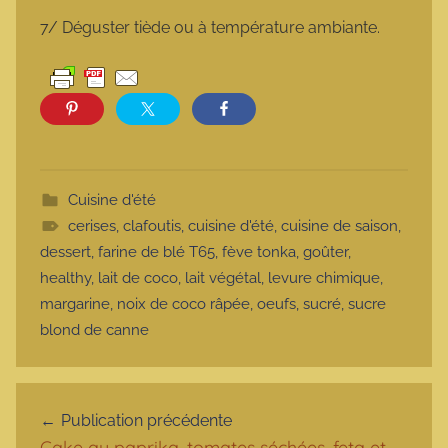
7/ Déguster tiède ou à température ambiante.
Cuisine d'été
cerises
,
clafoutis
,
cuisine d'été
,
cuisine de saison
,
dessert
,
farine de blé T65
,
fève tonka
,
goûter
,
healthy
,
lait de coco
,
lait végétal
,
levure chimique
,
margarine
,
noix de coco râpée
,
oeufs
,
sucré
,
sucre
blond de canne
Navigation de l’article
Publication précédente
Cake au paprika, tomates séchées, feta et