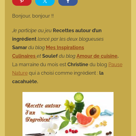
r
m
Bonjour, bonjour !!
a
r
Je participe au jeu
Recettes autour d’un
m
ingrédient
lancé par les deux blogueuses
o
Samar
du blog
Mes Inspirations
t
Culinaires
et
Soulef
du blog
Amour de cuisine
.
t
La marraine du mois est
Christine
du blog
Pause
e
Nature
qui a choisi comme ingrédient :
la
cacahuète.