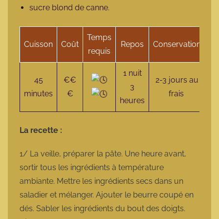
sucre blond de canne.
Temps
Cuisson
Coût
Repos
Conservation
Sp
requis
1 nuit
45
€€
2-3 jours au
3
Vé
minutes
€
frais
heures
La recette :
1/ La veille, préparer la pâte. Une heure avant,
sortir tous les ingrédients à température
ambiante. Mettre les ingrédients secs dans un
saladier et mélanger. Ajouter le beurre coupé en
dés. Sabler les ingrédients du bout des doigts.