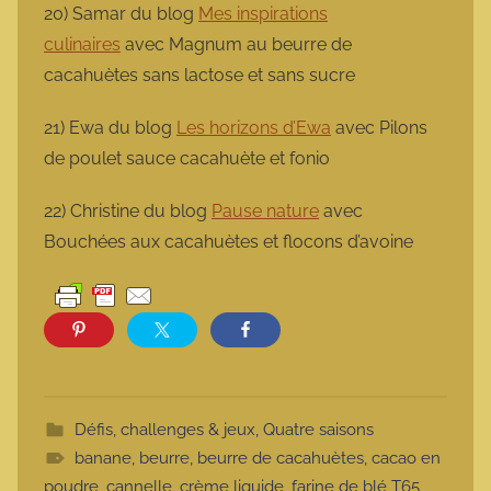
20) Samar du blog
Mes inspirations
culinaires
avec Magnum au beurre de
cacahuètes sans lactose et sans sucre
21) Ewa du blog
Les horizons d’Ewa
avec Pilons
de poulet sauce cacahuète et fonio
22) Christine du blog
Pause nature
avec
Bouchées aux cacahuètes et flocons d’avoine
Défis, challenges & jeux
,
Quatre saisons
banane
,
beurre
,
beurre de cacahuètes
,
cacao en
poudre
,
cannelle
,
crème liquide
,
farine de blé T65
,