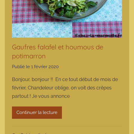
Gaufres falafel et houmous de
potimarron
Publié le
1 février 2020
p
a
Bonjour, bonjour !! En ce tout début de mois de
r
février, Chandeleur oblige, on voit des crêpes
m
partout ! Je vous annonce
a
r
Continuer la lecture
m
o
t