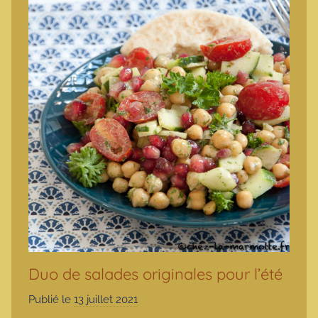
Duo de salades originales pour l’été
Publié le
13 juillet 2021
p
a