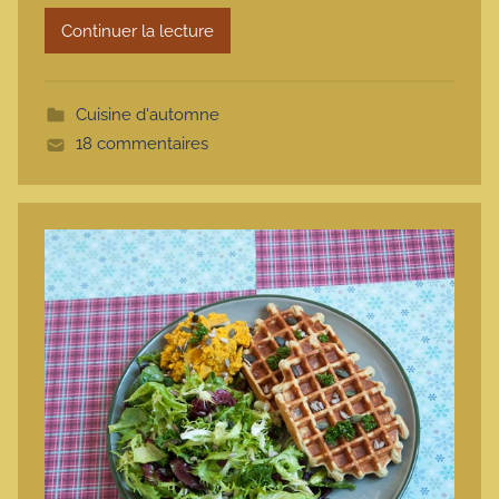
r
Continuer la lecture
m
o
t
Cuisine d'automne
t
18 commentaires
e