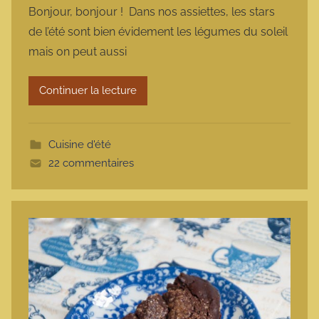
Bonjour, bonjour ! Dans nos assiettes, les stars
r
de l’été sont bien évidement les légumes du soleil
m
mais on peut aussi
a
r
Continuer la lecture
m
o
t
Cuisine d'été
t
22 commentaires
e