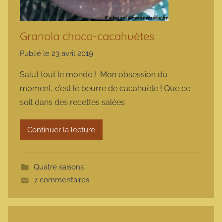
Granola choco-cacahuètes
Publié le
23 avril 2019
p
a
Salut tout le monde ! Mon obsession du
r
moment, c’est le beurre de cacahuète ! Que ce
m
soit dans des recettes salées
a
r
Continuer la lecture
m
o
t
Quatre saisons
t
7 commentaires
e