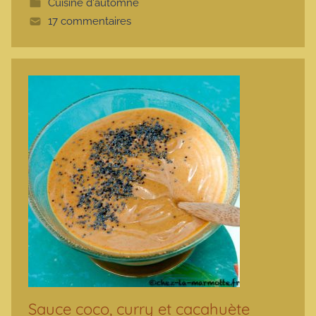
Cuisine d'automne
t
17 commentaires
e
Sauce coco, curry et cacahuète