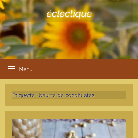
éclectique
Menu
Étiquette :
beurre de cacahuètes