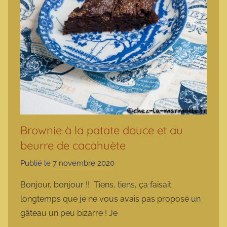
Brownie à la patate douce et au
beurre de cacahuète
Publié le
7 novembre 2020
p
a
Bonjour, bonjour !! Tiens, tiens, ça faisait
r
longtemps que je ne vous avais pas proposé un
m
gâteau un peu bizarre ! Je
a