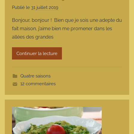
Publié le
31 juillet 2019
p
a
Bonjour, bonjour ! Bien que je sois une adepte du
r
fait maison, j’aime bien me promener dans les
m
allées des grandes
a
r
Continuer la lecture
m
o
t
Quatre saisons
t
12 commentaires
e