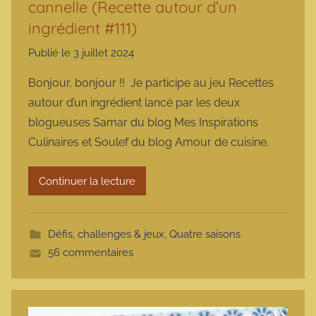
cannelle (Recette autour d’un
ingrédient #111)
Publié le
3 juillet 2024
p
a
Bonjour, bonjour !! Je participe au jeu Recettes
r
autour d’un ingrédient lancé par les deux
m
blogueuses Samar du blog Mes Inspirations
a
Culinaires et Soulef du blog Amour de cuisine.
r
m
Continuer la lecture
o
t
t
Défis, challenges & jeux
,
Quatre saisons
e
56 commentaires