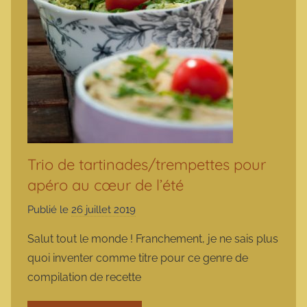
Trio de tartinades/trempettes pour
apéro au cœur de l’été
Publié le
26 juillet 2019
p
a
Salut tout le monde ! Franchement, je ne sais plus
r
quoi inventer comme titre pour ce genre de
m
compilation de recette
a
r