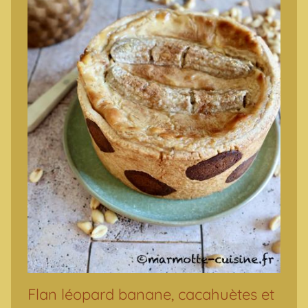
Flan léopard banane, cacahuètes et