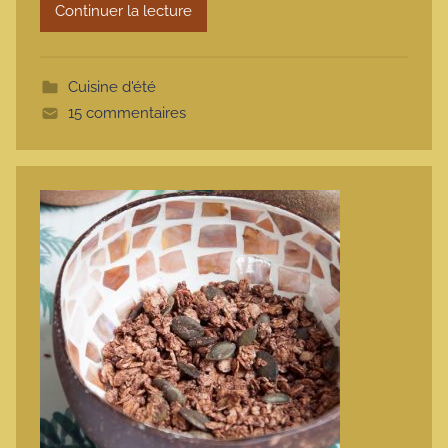
Continuer la lecture
m
o
t
Cuisine d'été
t
15 commentaires
e