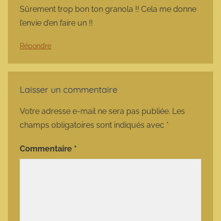
Sûrement trop bon ton granola !! Cela me donne
l’envie d’en faire un !!
Répondre
Laisser un commentaire
Votre adresse e-mail ne sera pas publiée.
Les
champs obligatoires sont indiqués avec
*
Commentaire
*