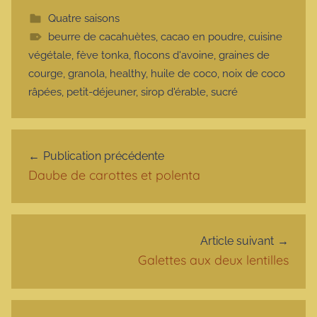
Quatre saisons
beurre de cacahuètes
,
cacao en poudre
,
cuisine
végétale
,
fève tonka
,
flocons d'avoine
,
graines de
courge
,
granola
,
healthy
,
huile de coco
,
noix de coco
râpées
,
petit-déjeuner
,
sirop d'érable
,
sucré
Navigation de l’article
Publication précédente
Daube de carottes et polenta
Article suivant
Galettes aux deux lentilles