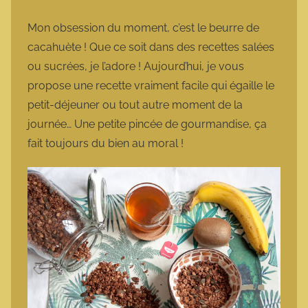
a
r
Mon obsession du moment, c’est le beurre de
m
cacahuète ! Que ce soit dans des recettes salées
o
ou sucrées, je l’adore ! Aujourd’hui, je vous
t
propose une recette vraiment facile qui égaille le
t
petit-déjeuner ou tout autre moment de la
e
journée… Une petite pincée de gourmandise, ça
fait toujours du bien au moral !