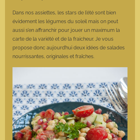
a
r
Dans nos assiettes, les stars de l’été sont bien
m
évidement les légumes du soleil mais on peut
o
aussi s’en affranchir pour jouer un maximum la
t
carte de la variété et de la fraicheur. Je vous
t
propose donc aujourd’hui deux idées de salades
e
nourrissantes, originales et fraîches.