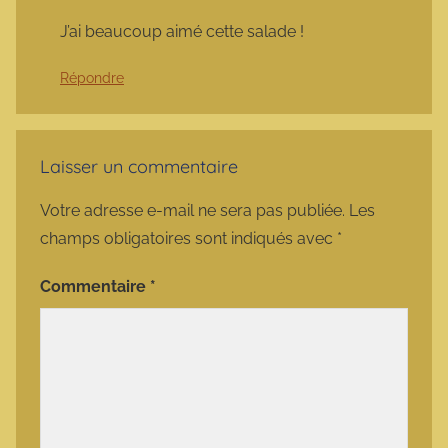
J’ai beaucoup aimé cette salade !
Répondre
Laisser un commentaire
Votre adresse e-mail ne sera pas publiée.
Les
champs obligatoires sont indiqués avec
*
Commentaire
*