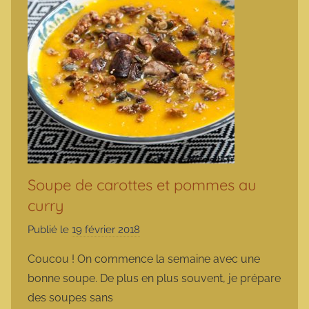
Soupe de carottes et pommes au
curry
Publié le
19 février 2018
p
a
Coucou ! On commence la semaine avec une
r
bonne soupe. De plus en plus souvent, je prépare
m
des soupes sans
a