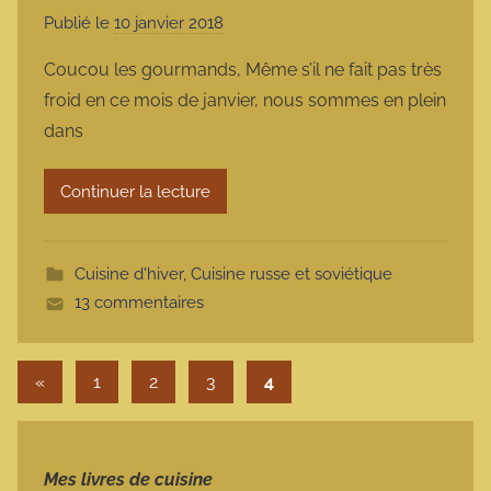
Publié le
10 janvier 2018
p
a
Coucou les gourmands, Même s’il ne fait pas très
r
froid en ce mois de janvier, nous sommes en plein
m
dans
a
r
Continuer la lecture
m
o
t
Cuisine d'hiver
,
Cuisine russe et soviétique
t
13 commentaires
e
Pagination des publications
Publications précédentes
«
1
2
3
4
Mes livres de cuisine