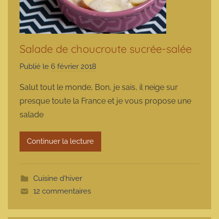
Salade de choucroute sucrée-salée
Publié le
6 février 2018
p
a
Salut tout le monde, Bon, je sais, il neige sur
r
presque toute la France et je vous propose une
m
salade
a
r
Continuer la lecture
m
o
t
Cuisine d'hiver
t
12 commentaires
e