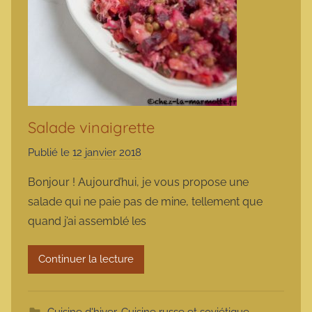
Salade vinaigrette
Publié le
12 janvier 2018
p
a
Bonjour ! Aujourd’hui, je vous propose une
r
salade qui ne paie pas de mine, tellement que
m
quand j’ai assemblé les
a
r
Continuer la lecture
m
o
t
Cuisine d'hiver
,
Cuisine russe et soviétique