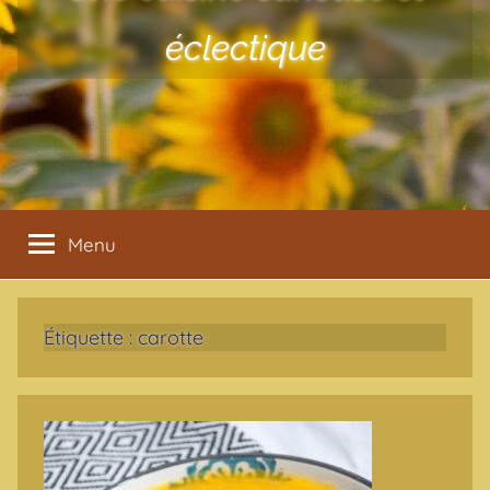
éclectique
Menu
Étiquette :
carotte