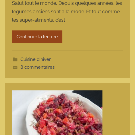
Salut tout le monde, Depuis quelques années, les
r
légumes anciens sont à la mode. Et tout comme
m
les super-aliments, c’est
a
r
Continuer la lecture
m
o
t
Cuisine d'hiver
t
8 commentaires
e