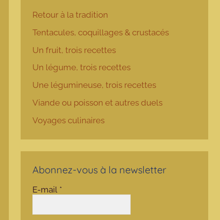
Retour à la tradition
Tentacules, coquillages & crustacés
Un fruit, trois recettes
Un légume, trois recettes
Une légumineuse, trois recettes
Viande ou poisson et autres duels
Voyages culinaires
Abonnez-vous à la newsletter
E-mail
*