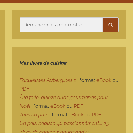
Rechercher
Recherch
Mes livres de cuisine
Fabuleuses Aubergines 2
: format
eBook
ou
PDF
À la folie, quinze duos gourmands pour
Noël
: format
eBook
ou
PDF
Tous en pâte
: format
eBook
ou
PDF
Un peu, beaucoup, passionnément…, 25
idées de cadeaux gourmands
: