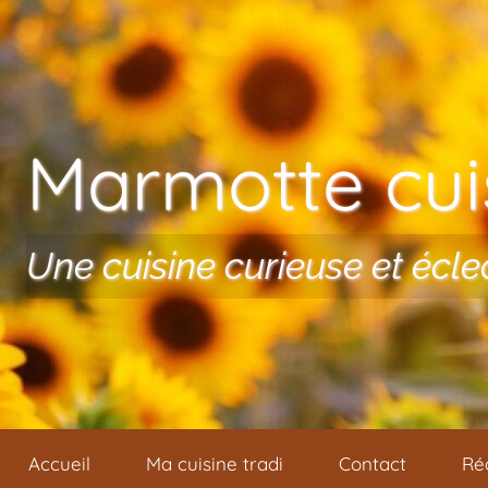
Aller au contenu
Marmotte cuis
Une cuisine curieuse et écle
Accueil
Ma cuisine tradi
Contact
Ré