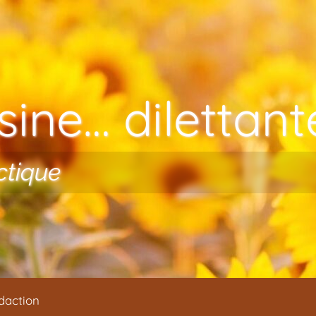
ine… dilettante
ctique
daction