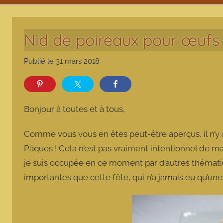
Nid de poireaux pour œufs
Publié le
31 mars 2018
p
a
r
m
Bonjour à toutes et à tous,
a
r
Comme vous vous en êtes peut-être aperçus, il n’y 
m
Pâques ! Cela n’est pas vraiment intentionnel de ma 
o
je suis occupée en ce moment par d’autres thémat
t
importantes que cette fête, qui n’a jamais eu qu’un
t
e