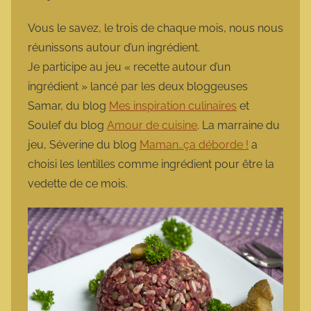
a
r
Vous le savez, le trois de chaque mois, nous nous
m
réunissons autour d’un ingrédient.
o
Je participe au jeu « recette autour d’un
t
ingrédient » lancé par les deux bloggeuses
t
Samar, du blog
Mes inspiration culinaires
et
e
Soulef du blog
Amour de cuisine
. La marraine du
jeu, Séverine du blog
Maman…ça déborde !
a
choisi les lentilles comme ingrédient pour être la
vedette de ce mois.