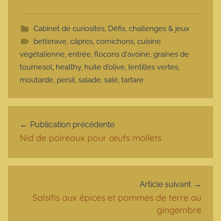
Cabinet de curiosités
,
Défis, challenges & jeux
betterave
,
câpres
,
cornichons
,
cuisine
végétalienne
,
entrée
,
flocons d'avoine
,
graines de
tournesol
,
healthy
,
huile d'olive
,
lentilles vertes
,
moutarde
,
persil
,
salade
,
salé
,
tartare
Navigation de l’article
Publication précédente
Nid de poireaux pour œufs mollets
Article suivant
Salsifis aux épices et pommes de terre au
gingembre