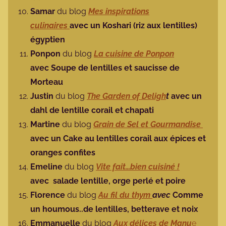
Samar
du blog
Mes inspirations
culinaires
avec un Koshari (riz aux lentilles)
égyptien
Ponpon
du blog
La cuisine de Ponpon
avec Soupe de lentilles et saucisse de
Morteau
Justin
du blog
The Garden of Deligh
t
avec un
dahl de lentille corail et chapati
Martine
du blog
Grain de Sel et Gourmandise
avec un Cake au lentilles corail aux épices et
oranges confites
Emeline
du blog
Vite fait…bien cuisiné !
avec
salade lentille, orge perlé et poire
Florence
du blog
Au fil du thym
avec
Comme
un houmous..de lentilles, betterave et noix
Emmanuelle
du blog
Aux délices de Manu
e