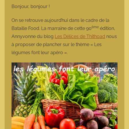
m
Bonjour, bonjour !
a
r
On se retrouve aujourd’hui dans le cadre de la
m
ème
Bataille Food. La marraine de cette 90
édition,
o
Annyvonne du blog
Les Délices de Thithoad
nous
t
à proposer de plancher sur le thème « Les
t
légumes font leur apéro ».
e