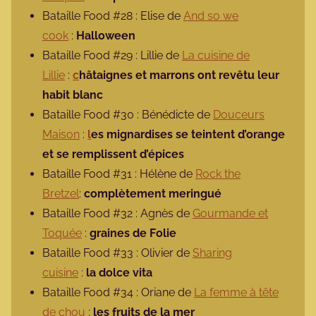
Bataille Food #28 : Elise de
And so we
cook
:
Halloween
Bataille Food #29 : Lillie de
La cuisine de
Lillie
:
c
hâtaignes et marrons ont revêtu leur
habit blanc
Bataille Food #30 : Bénédicte de
Douceurs
Maison
:
l
es mignardises se teintent d’orange
et se remplissent d’épices
Bataille Food #31 : Hélène de
Rock the
Bretzel
:
complètement meringué
Bataille Food #32 : Agnès de
Gourmande et
Toquée
:
graines de Folie
Bataille Food #33 : Olivier de
Sharing
cuisine
:
la dolce vita
Bataille Food #34 : Oriane de
La femme à tête
de chou
:
les fruits de la mer