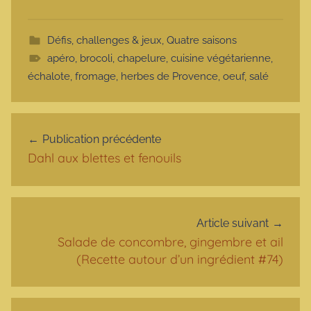
Défis, challenges & jeux
,
Quatre saisons
apéro
,
brocoli
,
chapelure
,
cuisine végétarienne
,
échalote
,
fromage
,
herbes de Provence
,
oeuf
,
salé
Navigation de l’article
Publication précédente
Dahl aux blettes et fenouils
Article suivant
Salade de concombre, gingembre et ail
(Recette autour d’un ingrédient #74)