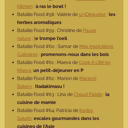
Kitchen
:
à ras le bowl !
Bataille Food #58 : Valérie de
123Dégustez
:
les
herbes aromatiques
Bataille Food #59 : Christine de
Pause
nature
:
l
e trompe l’oeil
Bataille Food #60 : Samar de
Mes Inspirations
Culinaires
:
promenons-nous dans les bois
Bataille Food #61 : Maeva de
Cook A Life! by
Maeva
:
un petit-déjeuner en P
Bataille Food #62 : Marion de
Marion’s
Bakery
:
Itadakimasu !
Bataille Food #63 : Lina de
Chaud Patate
:
la
cuisine de mamie
Bataille Food #64: Patricia de
Karibo
Sakafo
:
escales gourmandes dans les
cuisines de l’Asie