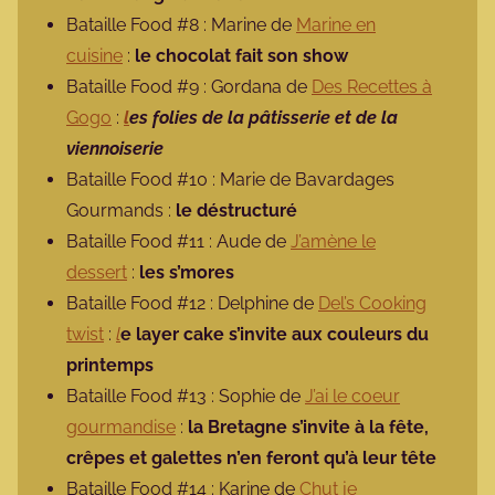
Bataille Food #8 : Marine de
Marine en
cuisine
:
le chocolat fait son show
Bataille Food #9 : Gordana de
Des Recettes à
Gogo
:
l
es folies de la pâtisserie et de la
viennoiserie
Bataille Food #10 : Marie de Bavardages
Gourmands :
le déstructuré
Bataille Food #11 : Aude de
J’amène le
dessert
:
les s’mores
Bataille Food #12 : Delphine de
Del’s Cooking
twist
:
l
e layer cake s’invite aux couleurs du
printemps
Bataille Food #13 : Sophie de
J’ai le coeur
gourmandise
:
la Bretagne s’invite à la fête,
crêpes et galettes n’en feront qu’à leur tête
Bataille Food #14 : Karine de
Chut je