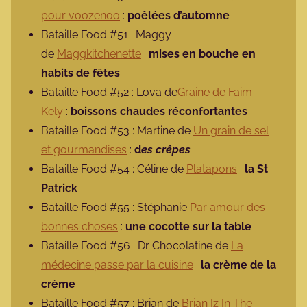
pour voozenoo
:
poêlées d’automne
Bataille Food #51 : Maggy
de
Maggkitchenette
:
mises en bouche en
habits de fêtes
Bataille Food #52 : Lova de
Graine de Faim
Kely
:
boissons chaudes réconfortantes
Bataille Food #53 : Martine de
Un grain de sel
et gourmandises
:
d
es crêpes
Bataille Food #54 : Céline de
Platapons
:
la St
Patrick
Bataille Food #55 : Stéphanie
Par amour des
bonnes choses
:
une cocotte sur la table
Bataille Food #56 : Dr Chocolatine de
La
médecine passe par la cuisine
:
la crème de la
crème
Bataille Food #57 : Brian de
Brian Iz In The