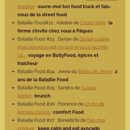
mouton
:
ouvre-moi ton food truck et fais-
nous de la street food
Bataille Food#22 : Adeline de
Cook’n blog
:
la
ferme s’invite chez vous à Pâques
Bataille Food #23 : Dorian de
Dorian cuisine
mais pourquoi est-ce que je vous raconte
ça…
:
voyage en BollyFood, épices et
fraîcheur
Bataille Food #24 : Jenna du
Bistro de Jenna
:
2
ans de la Bataille Food
Bataille Food #25 : Sandra de
Cuisine
Addict
:
brunch
Bataille Food #26 : Florence de
Un flo de
bonnes choses
:
comfort Food
Bataille Food #27 : Bénédicte de
Fais-moi
croquer
:
keep calm and eat avocado