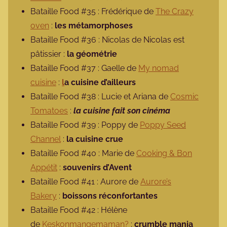
Bataille Food #35 : Frédérique de
The Crazy
oven
:
les métamorphoses
Bataille Food #36 : Nicolas de Nicolas est
pâtissier :
la géométrie
Bataille Food #37 : Gaelle de
My nomad
cuisine
:
l
a cuisine d’ailleurs
Bataille Food #38 : Lucie et Ariana de
Cosmic
Tomatoes
:
la cuisine fait son cinéma
Bataille Food #39 : Poppy de
Poppy Seed
Channel
:
la cuisine crue
Bataille Food #40 : Marie de
Cooking & Bon
Appétit
:
souvenirs d’Avent
Bataille Food #41 : Aurore de
Aurore’s
Bakery
:
boissons réconfortantes
Bataille Food #42 : Hélène
de
Keskonmangemaman?
:
crumble mania