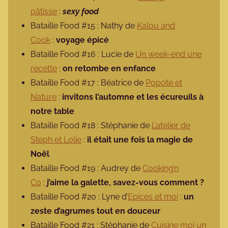
pâtisse
:
sexy food
Bataille Food #15 : Nathy de
Kalou and
Cook
:
voyage épicé
Bataille Food #16 : Lucie de
Un week-end une
recette
:
on retombe en enfance
Bataille Food #17 : Béatrice de
Popote et
Nature
:
invitons l’automne et les écureuils à
notre table
Bataille Food #18 : Stéphanie de
L’atelier de
Steph et Lolie
:
il était une fois la magie de
Noël
Bataille Food #19 : Audrey de
Cooking’n
Co
:
j’aime la galette, savez-vous comment ?
Bataille Food #20 : Lyne d’
Epices et moi
:
un
zeste d’agrumes tout en douceur
Bataille Food #21 : Stéphanie de
Cuisine moi un