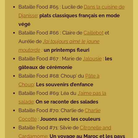
Bataille Food #65 : Lucile de
Dans la cuisine de
Djanisse
:
plats classiques français en mode
végé
Bataille Food #66 : Claire de
Caillebot
et
Aurélie de
J’ai toujours aimé le jaune
moutarde
:
un printemps fleuri
Bataille Food #67 : Marie de
Jalousie
:
les
gâteaux de cérémonie
Bataille Food #68: Choup’ du
Pâte à
Choup
:
Les souvenirs d’enfance
Bataille Food #69: Léa du
J’aime pas la
salade
:
On se raconte des salades
Bataille Food #70: Charlie de
Charlie
Cocotte
:
Jouons avec les couleurs
Bataille Food #71: Silvie de
Citronelle and
Cardamome:
Un voyage au Maroc et les pays