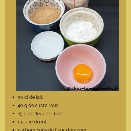
50 cl de lait,
40 g de sucre roux,
25 g de fleur de maïs,
1 jaune d’œuf,
1-2 bouchons de fleur d’oranger.