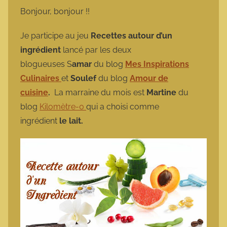
m
Bonjour, bonjour !!
a
r
Je participe au jeu
Recettes autour d’un
m
ingrédient
lancé par les deux
o
blogueuses S
amar
du blog
Mes Inspirations
t
Culinaires
et
Soulef
du blog
Amour de
t
cuisine
.
La marraine du mois est
Martine
du
e
blog
Kilomètre-0
qui a choisi comme
ingrédient
le lait.