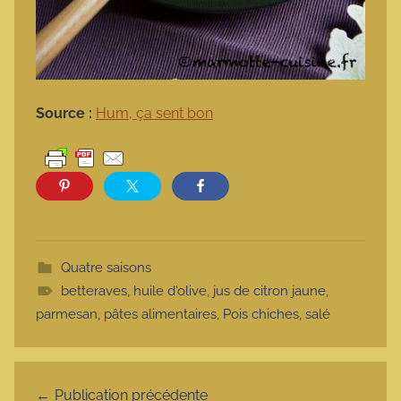
Source :
Hum, ça sent bon
Quatre saisons
betteraves
,
huile d'olive
,
jus de citron jaune
,
parmesan
,
pâtes alimentaires
,
Pois chiches
,
salé
Navigation de l’article
Publication précédente