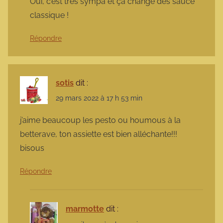
Oui, c’est très sympa et ça change des sauce
classique !
Répondre
sotis
dit :
29 mars 2022 à 17 h 53 min
j’aime beaucoup les pesto ou houmous à la
betterave, ton assiette est bien alléchante!!!
bisous
Répondre
marmotte
dit :