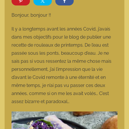
r
m
Bonjour, bonjour !!
a
r
Il y a longtemps avant les années Covid, j’avais
m
dans mes objectifs pour le blog de publier une
o
recette de rouleaux de printemps. De l’eau est
t
passée sous les ponts, beaucoup d’eau. Je ne
t
sais pas si vous ressentez la même chose mais
e
personnellement, j’ai l’impression que la vie
d’avant le Covid remonte à une éternité et en
même temps, je n’ai pas vu passer ces deux
années, comme si on me les avait volés… C’est
assez bizarre et paradoxal…