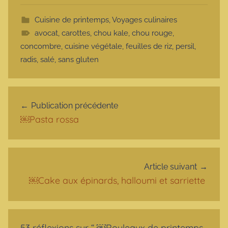
Cuisine de printemps
,
Voyages culinaires
avocat
,
carottes
,
chou kale
,
chou rouge
,
concombre
,
cuisine végétale
,
feuilles de riz
,
persil
,
radis
,
salé
,
sans gluten
Navigation de l’article
Publication précédente
￼Pasta rossa
Article suivant
￼Cake aux épinards, halloumi et sarriette
53 réflexions sur “
￼Rouleaux de printemps