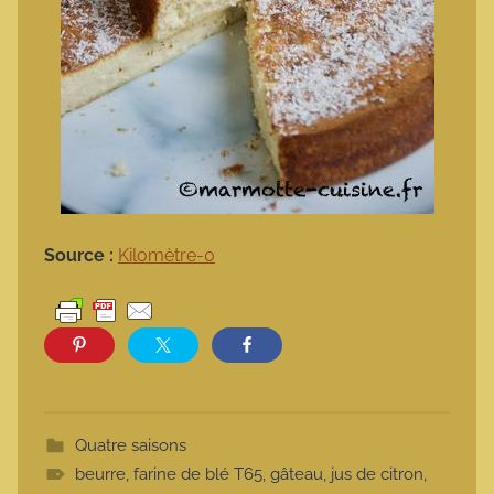
Source :
Kilomètre-0
Quatre saisons
beurre
,
farine de blé T65
,
gâteau
,
jus de citron
,