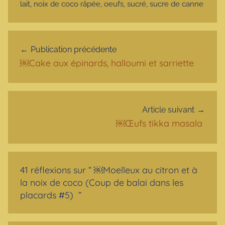
lait
,
noix de coco râpée
,
oeufs
,
sucré
,
sucre de canne
Navigation de l’article
Publication précédente
￼Cake aux épinards, halloumi et sarriette
Article suivant
￼Œufs tikka masala
41 réflexions sur “
￼Moelleux au citron et à
la noix de coco (Coup de balai dans les
placards #5)
”