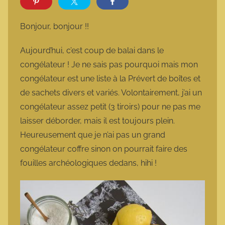
r
m
Bonjour, bonjour !!
a
r
Aujourd’hui, c’est coup de balai dans le
m
congélateur ! Je ne sais pas pourquoi mais mon
o
congélateur est une liste à la Prévert de boîtes et
t
de sachets divers et variés. Volontairement, j’ai un
t
congélateur assez petit (3 tiroirs) pour ne pas me
e
laisser déborder, mais il est toujours plein.
Heureusement que je n’ai pas un grand
congélateur coffre sinon on pourrait faire des
fouilles archéologiques dedans, hihi !