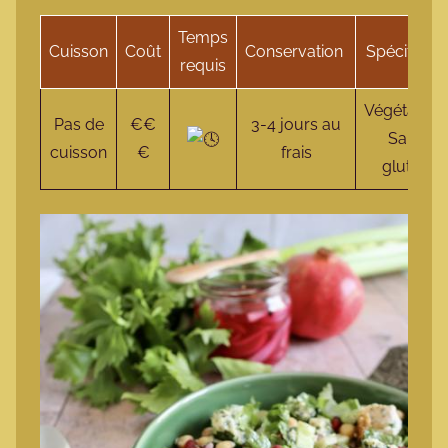
Temps
Cuisson
Coût
Conservation
Spécificité
requis
Végétarien
Pas de
€€
3-4 jours au
Sans
cuisson
€
frais
gluten