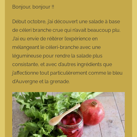
m
Bonjour, bonjour !!
a
r
Début octobre, j’ai découvert une salade à base
m
de céleri branche crue qui n’avait beaucoup plu.
o
J’ai eu envie de réitérer l’expérience en
t
mélangeant le céleri-branche avec une
t
légumineuse pour rendre la salade plus
e
consistante, et avec d’autres ingrédients que
j’affectionne tout particulièrement comme le bleu
d’Auvergne et la grenade.