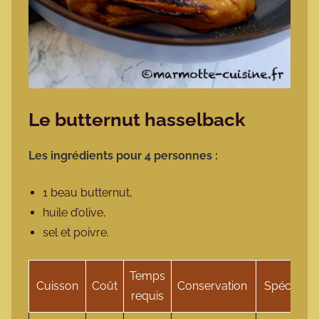
Le butternut hasselback
Les ingrédients pour 4 personnes :
1 beau butternut,
huile d’olive,
sel et poivre.
Temps
Cuisson
Coût
Conservation
Spécificité
requis