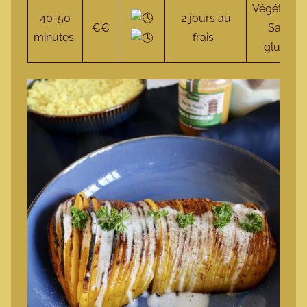
Végétalie
40-50
2 jours au
€€
Sans
minutes
frais
gluten