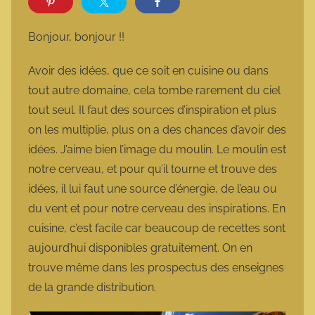
r
m
Bonjour, bonjour !!
a
r
Avoir des idées, que ce soit en cuisine ou dans
m
tout autre domaine, cela tombe rarement du ciel
o
tout seul. Il faut des sources d’inspiration et plus
t
on les multiplie, plus on a des chances d’avoir des
t
idées. J’aime bien l’image du moulin. Le moulin est
e
notre cerveau, et pour qu’il tourne et trouve des
idées, il lui faut une source d’énergie, de l’eau ou
du vent et pour notre cerveau des inspirations. En
cuisine, c’est facile car beaucoup de recettes sont
aujourd’hui disponibles gratuitement. On en
trouve même dans les prospectus des enseignes
de la grande distribution.