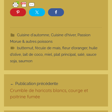
Cuisine d'automne
,
Cuisine d'hiver
,
Passion
Morue & autres poissons
butternut
,
fécule de maïs
,
fleur d'oranger
,
huile
d'olive
,
lait de coco
,
miel
,
plat principal
,
salé
,
sauce
soja
,
saumon
Navigation de l’article
Publication précédente
Crumble de haricots blancs, courge et
poitrine fumée