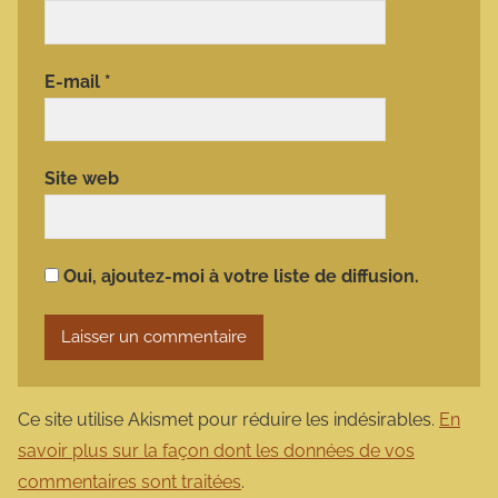
E-mail
*
Site web
Oui, ajoutez-moi à votre liste de diffusion.
Ce site utilise Akismet pour réduire les indésirables.
En
savoir plus sur la façon dont les données de vos
commentaires sont traitées
.