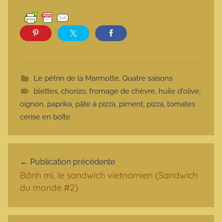
Le pétrin de la Marmotte
,
Quatre saisons
blettes
,
chorizo
,
fromage de chèvre
,
huile d'olive
,
oignon
,
paprika
,
pâte à pizza
,
piment
,
pizza
,
tomates
cerise en boîte
Navigation de l’article
Publication précédente
Bánh mì, le sandwich vietnamien (Sandwich
du monde #2)