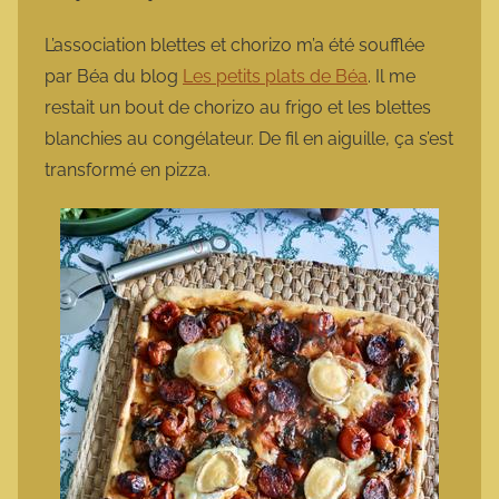
a
r
L’association blettes et chorizo m’a été soufflée
m
par Béa du blog
Les petits plats de Béa
. Il me
o
restait un bout de chorizo au frigo et les blettes
t
blanchies au congélateur. De fil en aiguille, ça s’est
t
transformé en pizza.
e