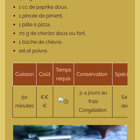
1 cc de paprika doux,
1 pincée de piment,
1 pâte à pizza,
70 g de chorizo doux ou fort,
1 bûche de chèvre,
sel et poivre.
Temps
Cuisson
Coût
Conservation
Spécificité
requis
3-4 jours au
50
€€
Sans
frais
minutes
€
œuf
Congélation