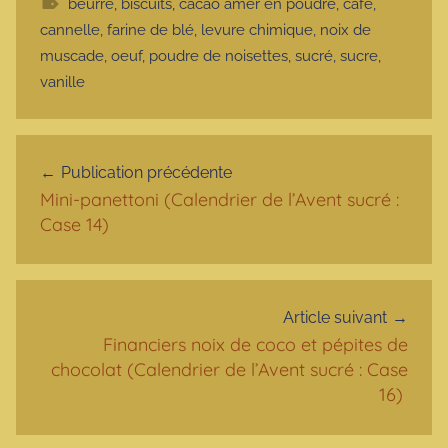
beurre
,
biscuits
,
cacao amer en poudre
,
café
,
cannelle
,
farine de blé
,
levure chimique
,
noix de
muscade
,
oeuf
,
poudre de noisettes
,
sucré
,
sucre
,
vanille
Navigation de l’article
Publication précédente
Mini-panettoni (Calendrier de l’Avent sucré :
Case 14)
Article suivant
Financiers noix de coco et pépites de
chocolat (Calendrier de l’Avent sucré : Case
16)