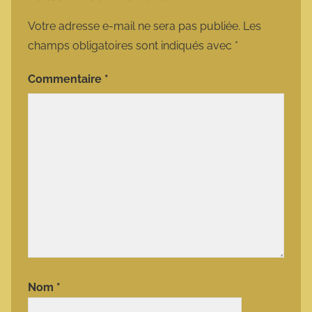
Votre adresse e-mail ne sera pas publiée.
Les
champs obligatoires sont indiqués avec
*
Commentaire
*
Nom
*