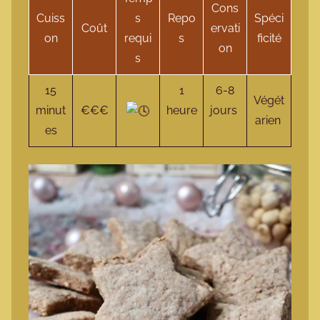
Cons
Cuiss
s
Repo
Spéci
Coût
ervati
on
requi
s
ficité
on
s
15
1
6-8
Végét
minut
€€€
heure
jours
arien
es