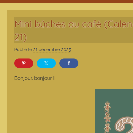
Mini bûches au café (Calend
21)
Publié le
21 décembre 2025
p
a
r
m
Bonjour, bonjour !!
a
r
m
o
t
t
e