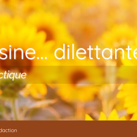
ine… dilettante
ctique
daction