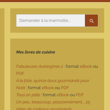
Rechercher
Recherch
Mes livres de cuisine
Fabuleuses Aubergines 2
: format
eBook
ou
PDF
À la folie, quinze duos gourmands pour
Noël
: format
eBook
ou
PDF
Tous en pâte
: format
eBook
ou
PDF
Un peu, beaucoup, passionnément…, 25
idées de cadeaux gourmands
: