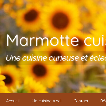
Aller au contenu
Marmotte cuis
Une cuisine curieuse et écle
Accueil
Ma cuisine tradi
Contact
Ré