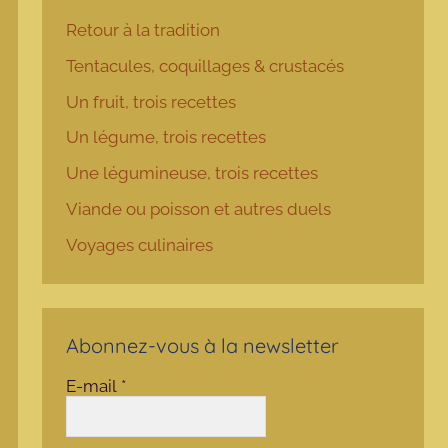
Retour à la tradition
Tentacules, coquillages & crustacés
Un fruit, trois recettes
Un légume, trois recettes
Une légumineuse, trois recettes
Viande ou poisson et autres duels
Voyages culinaires
Abonnez-vous à la newsletter
E-mail
*