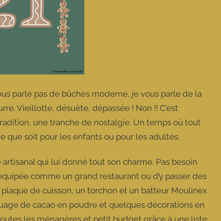
vous parle pas de bûches moderne, je vous parle de la
rre. Vieillotte, désuète, dépassée ! Non !! C’est
tradition, une tranche de nostalgie. Un temps où tout
e que soit pour les enfants ou pour les adultes.
 artisanal qui lui donné tout son charme. Pas besoin
ne équipée comme un grand restaurant ou d’y passer des
e plaque de cuisson, un torchon et un batteur Moulinex
un nuage de cacao en poudre et quelques décorations en
 toutes les ménagères et petit budget grâce à une liste