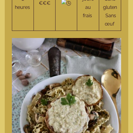
€€€
heures
au
gluten
frais
Sans
œuf