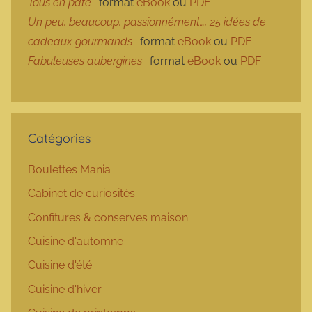
Tous en pâte
: format
eBook
ou
PDF
Un peu, beaucoup, passionnément…, 25 idées de
cadeaux gourmands
: format
eBook
ou
PDF
Fabuleuses aubergines
: format
eBook
ou
PDF
Catégories
Boulettes Mania
Cabinet de curiosités
Confitures & conserves maison
Cuisine d'automne
Cuisine d'été
Cuisine d'hiver