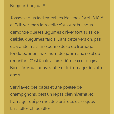
m
Bonjour, bonjour !!
a
r
J’associe plus facilement les légumes farcis à l’été
m
qu’à l’hiver mais la recette d’aujourd’hui nous
o
démontre que les légumes d’hiver font aussi de
t
délicieux légumes farcis. Dans cette version, pas
t
de viande mais une bonne dose de fromage
e
fondu pour un maximum de gourmandise et de
réconfort. C’est facile à faire, délicieux et original.
Bien sûr, vous pouvez utiliser le fromage de votre
choix.
Servi avec des pâtes et une poêlée de
champignons, c’est un repas bien hivernal et
fromager qui permet de sortir des classiques
tartiflettes et raclettes.