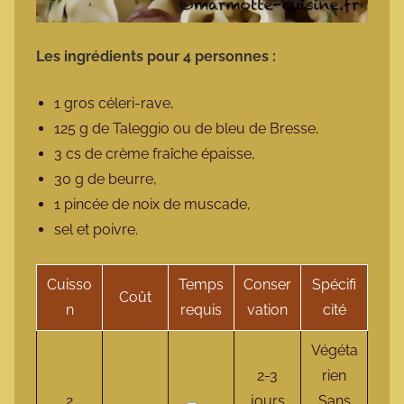
Les ingrédients pour 4 personnes :
1 gros céleri-rave,
125 g de Taleggio ou de bleu de Bresse,
3 cs de crème fraîche épaisse,
30 g de beurre,
1 pincée de noix de muscade,
sel et poivre.
Cuisso
Temps
Conser
Spécifi
Coût
n
requis
vation
cité
Végéta
2-3
rien
2
jours
Sans