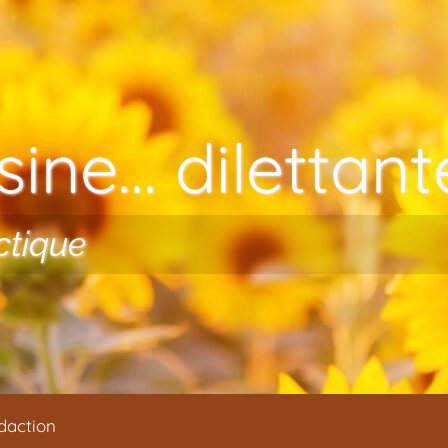
ine… dilettante
ctique
daction