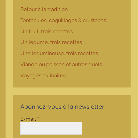
Retour à la tradition
Tentacules, coquillages & crustacés
Un fruit, trois recettes
Un légume, trois recettes
Une légumineuse, trois recettes
Viande ou poisson et autres duels
Voyages culinaires
Abonnez-vous à la newsletter
E-mail
*