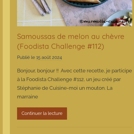
Samoussas de melon au chèvre
(Foodista Challenge #112)
Publié le
15 août 2024
p
a
Bonjour, bonjour !! Avec cette recette, je participe
r
à la Foodista Challenge #112, un jeu créé par
m
Stéphanie de Cuisine-moi un mouton. La
a
marraine
r
m
o
Continuer la lecture
t
t