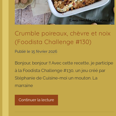
Crumble poireaux, chèvre et noix
(Foodista Challenge #130)
Publié le
15 février 2026
p
a
Bonjour, bonjour !! Avec cette recette, je participe
r
à la Foodista Challenge #130, un jeu créé par
m
Stéphanie de Cuisine-moi un mouton. La
a
marraine
r
m
o
Continuer la lecture
t
t