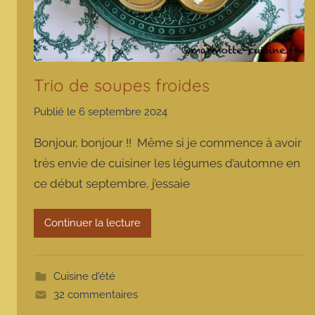
Trio de soupes froides
Publié le
6 septembre 2024
p
a
Bonjour, bonjour !! Même si je commence à avoir
r
très envie de cuisiner les légumes d’automne en
m
ce début septembre, j’essaie
a
r
m
Continuer la lecture
o
t
t
Cuisine d'été
e
32 commentaires