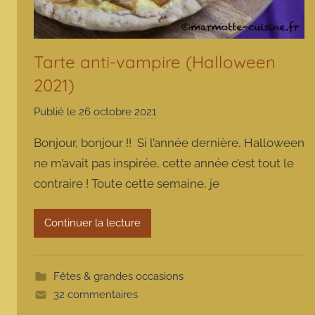
Tarte anti-vampire (Halloween
2021)
Publié le
26 octobre 2021
p
a
Bonjour, bonjour !! Si l’année dernière, Halloween
r
ne m’avait pas inspirée, cette année c’est tout le
m
contraire ! Toute cette semaine, je
a
r
m
Continuer la lecture
o
t
t
Fêtes & grandes occasions
e
32 commentaires