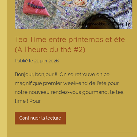
Tea Time entre printemps et été
(À l’heure du thé #2)
Publié le
21 juin 2026
p
a
Bonjour, bonjour !! On se retrouve en ce
r
magnifique premier week-end de l’été pour
m
notre nouveau rendez-vous gourmand, le tea
a
time ! Pour
r
m
o
Continuer la lecture
t
t