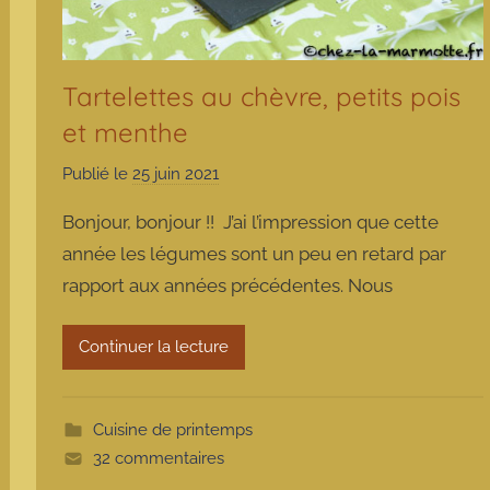
Tartelettes au chèvre, petits pois
et menthe
Publié le
25 juin 2021
p
a
Bonjour, bonjour !! J’ai l’impression que cette
r
année les légumes sont un peu en retard par
m
rapport aux années précédentes. Nous
a
r
m
Continuer la lecture
o
t
t
Cuisine de printemps
e
32 commentaires