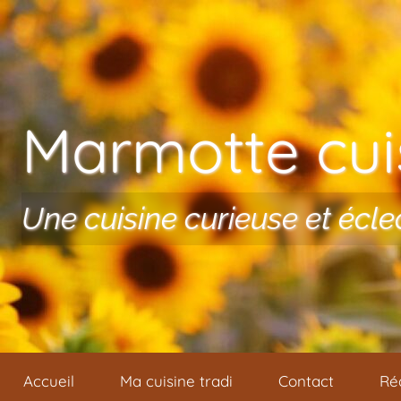
Aller au contenu
Marmotte cuis
Une cuisine curieuse et écle
Accueil
Ma cuisine tradi
Contact
Ré