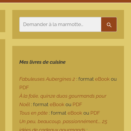
Rechercher
Recherch
Mes livres de cuisine
Fabuleuses Aubergines 2
: format
eBook
ou
PDF
À la folie, quinze duos gourmands pour
Noël
: format
eBook
ou
PDF
Tous en pâte
: format
eBook
ou
PDF
Un peu, beaucoup, passionnément…, 25
idées de cadeaux gourmands
: