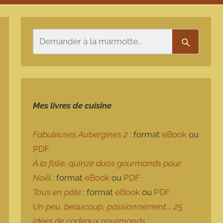
Rechercher
Recherch
Mes livres de cuisine
Fabuleuses Aubergines 2
: format
eBook
ou
PDF
À la folie, quinze duos gourmands pour
Noël
: format
eBook
ou
PDF
Tous en pâte
: format
eBook
ou
PDF
Un peu, beaucoup, passionnément…, 25
idées de cadeaux gourmands
: