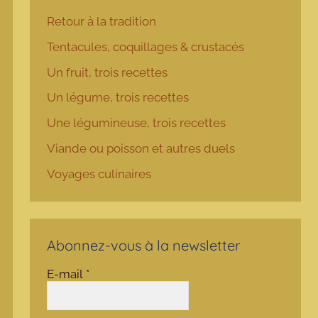
Retour à la tradition
Tentacules, coquillages & crustacés
Un fruit, trois recettes
Un légume, trois recettes
Une légumineuse, trois recettes
Viande ou poisson et autres duels
Voyages culinaires
Abonnez-vous à la newsletter
E-mail
*