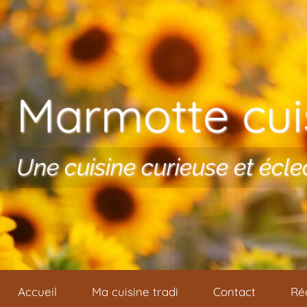
Aller au contenu
Marmotte cuis
Une cuisine curieuse et écle
Accueil
Ma cuisine tradi
Contact
Ré