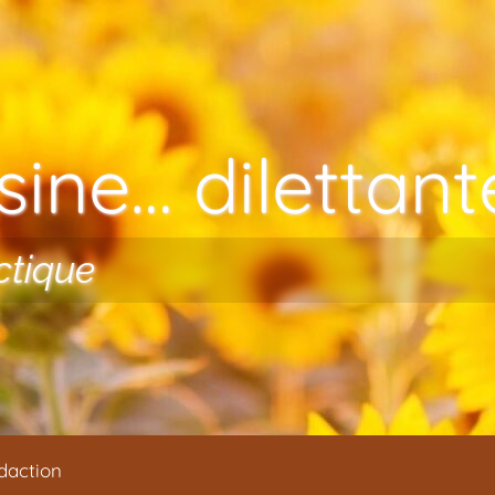
ine… dilettante
ctique
daction