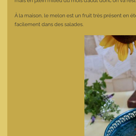
mais en plein milieu du mois d’août donc on va re
À la maison, le melon est un fruit très présent en ét
facilement dans des salades.