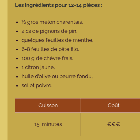
Les ingrédients pour 12-14 pièces :
½ gros melon charentais,
2 cs de pignons de pin,
quelques feuilles de menthe,
6-8 feuilles de pâte filo,
100 g de chèvre frais,
1 citron jaune,
huile d’olive ou beurre fondu,
sel et poivre.
Cuisson
Coût
15 minutes
€€€