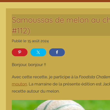
Samoussas de melon au ch
#112)
Publié le
15 août 2024
p
a
r
m
Bonjour, bonjour !!
a
r
Avec cette recette, je participe à la
Foodista Challe
m
mouton
. La marraine de la présente édition est Ja
o
recette autour du melon.
t
t
e