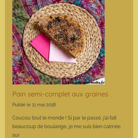
Pain semi-complet aux graines
Publié le
11 mai 2018
p
a
Coucou tout le monde ! Si par le passé, j’ai fait
r
beaucoup de boulange, je me suis bien calmée
m
sur
a