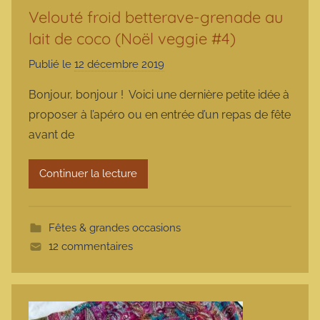
Velouté froid betterave-grenade au
lait de coco (Noël veggie #4)
Publié le
12 décembre 2019
p
a
Bonjour, bonjour ! Voici une dernière petite idée à
r
proposer à l’apéro ou en entrée d’un repas de fête
m
avant de
a
r
Continuer la lecture
m
o
t
Fêtes & grandes occasions
t
12 commentaires
e