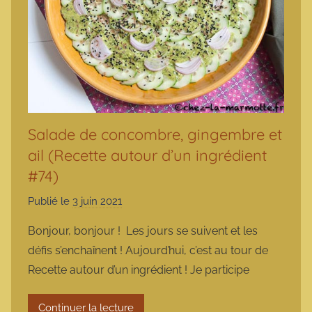
Salade de concombre, gingembre et
ail (Recette autour d’un ingrédient
#74)
Publié le
3 juin 2021
p
a
Bonjour, bonjour ! Les jours se suivent et les
r
défis s’enchaînent ! Aujourd’hui, c’est au tour de
m
Recette autour d’un ingrédient ! Je participe
a
r
Continuer la lecture
m