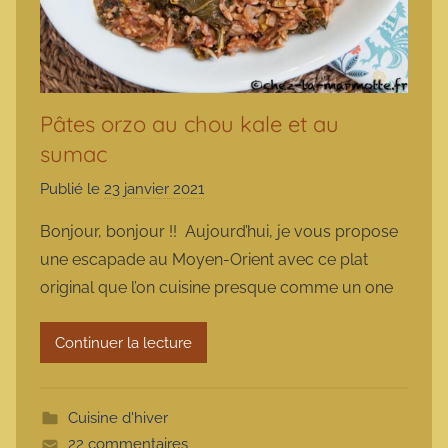
Pâtes orzo au chou kale et au
sumac
Publié le
23 janvier 2021
p
a
Bonjour, bonjour !! Aujourd’hui, je vous propose
r
une escapade au Moyen-Orient avec ce plat
m
original que l’on cuisine presque comme un one
a
r
Continuer la lecture
m
o
t
Cuisine d'hiver
t
22 commentaires