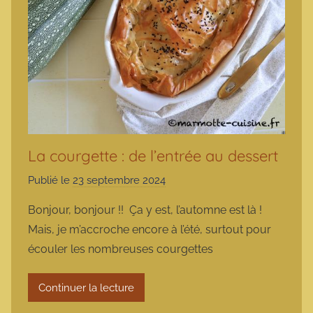
La courgette : de l’entrée au dessert
Publié le
23 septembre 2024
p
a
Bonjour, bonjour !! Ça y est, l’automne est là !
r
Mais, je m’accroche encore à l’été, surtout pour
m
écouler les nombreuses courgettes
a
r
Continuer la lecture
m
o