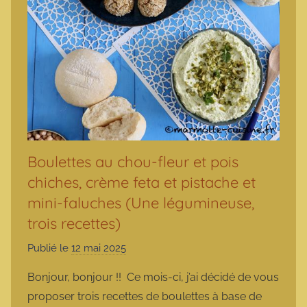
Boulettes au chou-fleur et pois
chiches, crème feta et pistache et
mini-faluches (Une légumineuse,
trois recettes)
Publié le
12 mai 2025
p
a
Bonjour, bonjour !! Ce mois-ci, j’ai décidé de vous
r
proposer trois recettes de boulettes à base de
m