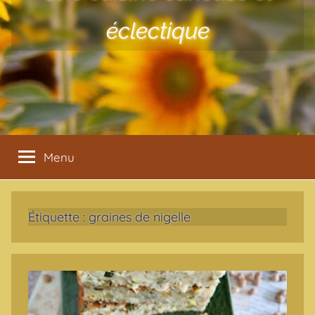
éclectique
Menu
Étiquette :
graines de nigelle