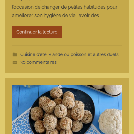
r
l’occasion de changer de petites habitudes pour
m
améliorer son hygiène de vie : avoir des
a
r
Continuer la lecture
m
o
t
Cuisine d'été
,
Viande ou poisson et autres duels
t
30 commentaires
e