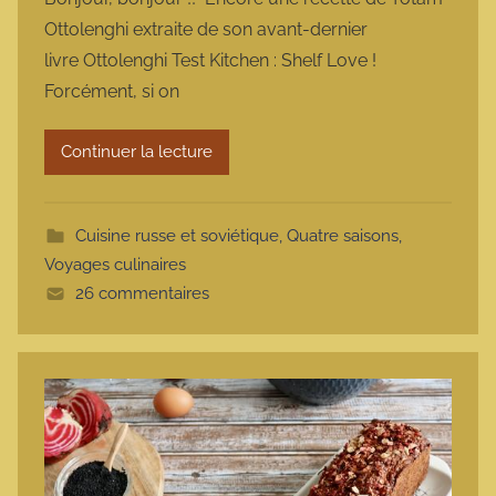
r
Ottolenghi extraite de son avant-dernier
m
livre Ottolenghi Test Kitchen : Shelf Love !
a
Forcément, si on
r
m
Continuer la lecture
o
t
t
Cuisine russe et soviétique
,
Quatre saisons
,
e
Voyages culinaires
26 commentaires