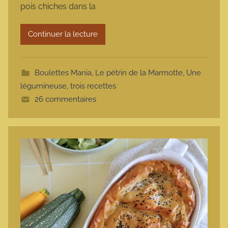
pois chiches dans la
a
r
Continuer la lecture
m
o
t
Boulettes Mania
,
Le pétrin de la Marmotte
,
Une
t
légumineuse, trois recettes
e
26 commentaires