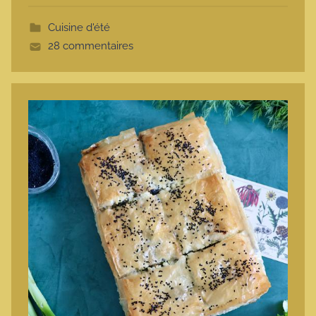
t
Cuisine d'été
t
28 commentaires
e