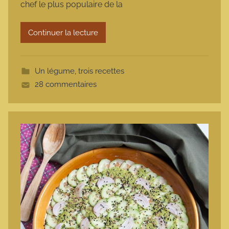
chef le plus populaire de la
a
r
Continuer la lecture
m
o
t
Un légume, trois recettes
t
28 commentaires
e