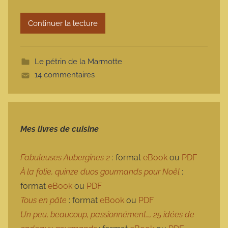
r
Continuer la lecture
m
o
t
Le pétrin de la Marmotte
t
14 commentaires
e
Mes livres de cuisine
Fabuleuses Aubergines 2
: format
eBook
ou
PDF
À la folie, quinze duos gourmands pour Noël
:
format
eBook
ou
PDF
Tous en pâte
: format
eBook
ou
PDF
Un peu, beaucoup, passionnément…, 25 idées de