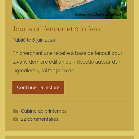
Tourte au fenouil et à la feta
Publié le
6 juin 2024
p
a
En cherchant une recette à base de fenouil pour
r
l’avant-dernière édition de « Recette autour d’un
m
ingrédient », j’ai fait plein de
a
r
Continuer la lecture
m
o
t
Cuisine de printemps
t
22 commentaires
e