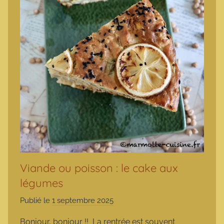
Viande ou poisson : le cake aux
légumes
Publié le
1 septembre 2025
p
a
Bonjour, bonjour !! La rentrée est souvent