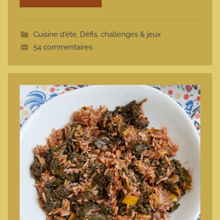
o
t
Cuisine d'été
,
Défis, challenges & jeux
t
54 commentaires
e