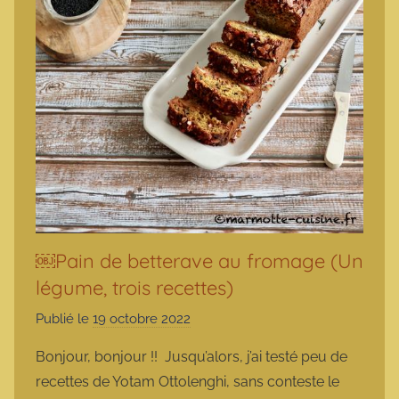
￼Pain de betterave au fromage (Un
légume, trois recettes)
Publié le
19 octobre 2022
p
a
Bonjour, bonjour !! Jusqu’alors, j’ai testé peu de
r
recettes de Yotam Ottolenghi, sans conteste le
m