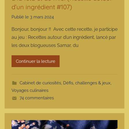
d’un ingrédient #107)
Publié le
3 mars 2024
p
a
Bonjour, bonjour !! Avec cette recette, je participe
r
au jeu : Recettes autour d’un ingrédient, lancé par
m
les deux blogueuses Samar, du
a
r
Continuer la lecture
m
o
t
Cabinet de curiosités
,
Défis, challenges & jeux
,
t
Voyages culinaires
e
74 commentaires