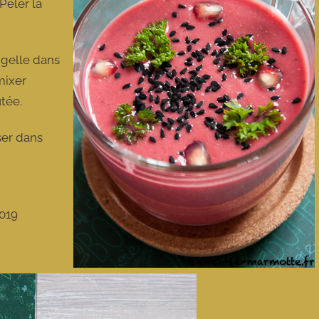
Peler la
igelle dans
mixer
utée.
ser dans
019