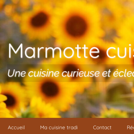
Aller au contenu
Marmotte cuis
Une cuisine curieuse et écle
Accueil
Ma cuisine tradi
Contact
Ré