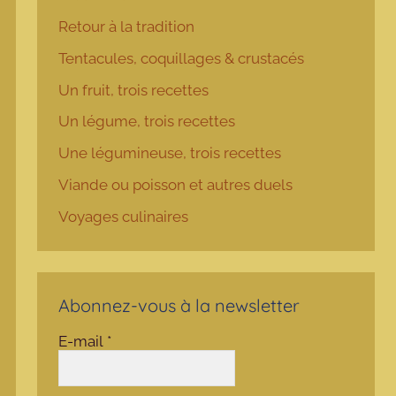
Retour à la tradition
Tentacules, coquillages & crustacés
Un fruit, trois recettes
Un légume, trois recettes
Une légumineuse, trois recettes
Viande ou poisson et autres duels
Voyages culinaires
Abonnez-vous à la newsletter
E-mail
*