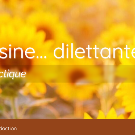
ine… dilettante
ctique
daction