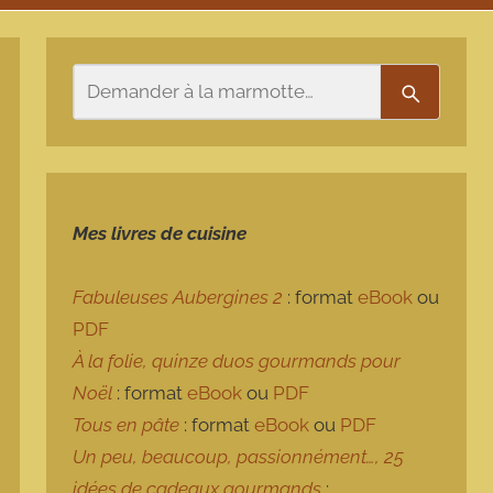
Rechercher
Recherch
Mes livres de cuisine
Fabuleuses Aubergines 2
: format
eBook
ou
PDF
À la folie, quinze duos gourmands pour
Noël
: format
eBook
ou
PDF
Tous en pâte
: format
eBook
ou
PDF
Un peu, beaucoup, passionnément…, 25
idées de cadeaux gourmands
: