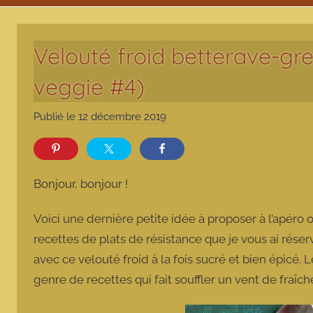
Velouté froid betterave-gr
veggie #4)
Publié le
12 décembre 2019
p
a
r
m
Bonjour, bonjour !
a
r
Voici une dernière petite idée à proposer à l’apéro
m
recettes de plats de résistance que je vous ai réserv
o
avec ce velouté froid à la fois sucré et bien épicé. L
t
genre de recettes qui fait souffler un vent de fraîc
t
e