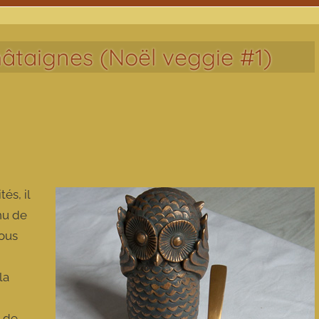
âtaignes (Noël veggie #1)
és, il
nu de
vous
la
e de