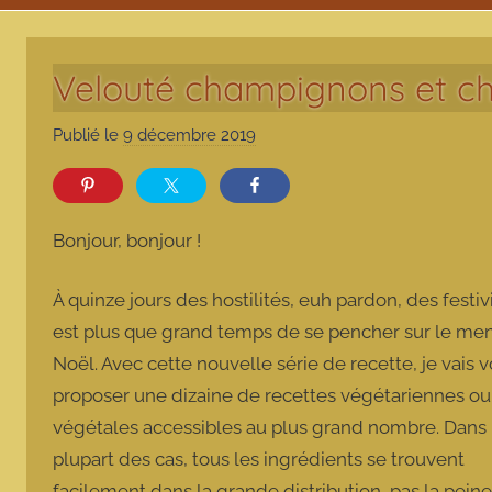
Velouté champignons et ch
Publié le
9 décembre 2019
p
a
r
m
Bonjour, bonjour !
a
r
À quinze jours des hostilités, euh pardon, des festivit
m
est plus que grand temps de se pencher sur le me
o
Noël. Avec cette nouvelle série de recette, je vais 
t
t
proposer une dizaine de recettes végétariennes ou
e
végétales accessibles au plus grand nombre. Dans 
plupart des cas, tous les ingrédients se trouvent
facilement dans la grande distribution, pas la pein