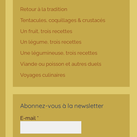
Retour à la tradition
Tentacules, coquillages & crustacés
Un fruit, trois recettes
Un légume, trois recettes
Une légumineuse, trois recettes
Viande ou poisson et autres duels
Voyages culinaires
Abonnez-vous à la newsletter
E-mail
*