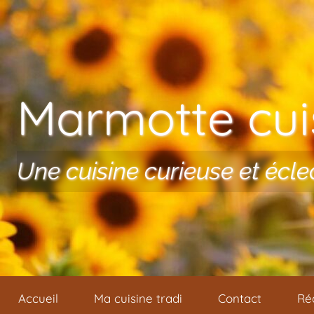
Aller au contenu
Marmotte cuis
Une cuisine curieuse et écle
Accueil
Ma cuisine tradi
Contact
Ré