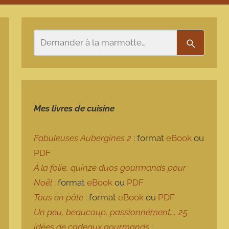
Rechercher
Recherch
Mes livres de cuisine
Fabuleuses Aubergines 2
: format
eBook
ou
PDF
À la folie, quinze duos gourmands pour
Noël
: format
eBook
ou
PDF
Tous en pâte
: format
eBook
ou
PDF
Un peu, beaucoup, passionnément…, 25
idées de cadeaux gourmands
: