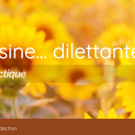
ine… dilettante
ctique
daction