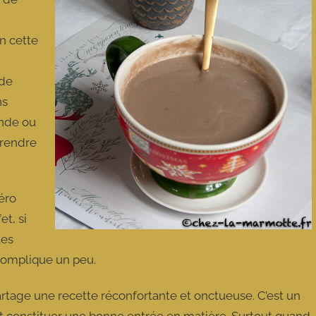
en cette
 de
ns
ande ou
prendre
éro
et, si
les
e complique un peu.
rtage une recette réconfortante et onctueuse. C’est un
 constituer une bonne entrée en matière. Surtout quand