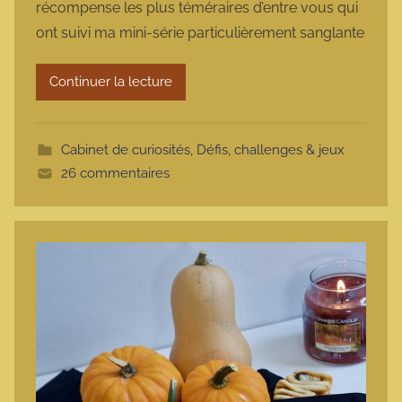
récompense les plus téméraires d’entre vous qui
m
ont suivi ma mini-série particulièrement sanglante
a
r
Continuer la lecture
m
o
t
Cabinet de curiosités
,
Défis, challenges & jeux
t
26 commentaires
e