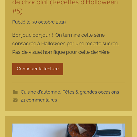
de chocolat (Recettes d’Halloween
#5)
Publié le
30 octobre 2019
p
a
Bonjour, bonjour ! On termine cette série
r
consacrée à Halloween par une recette sucrée.
m
Pas de visuel horrifique pour cette dernière
a
r
Continuer la lecture
m
o
t
Cuisine d'automne
,
Fêtes & grandes occasions
t
21 commentaires
e