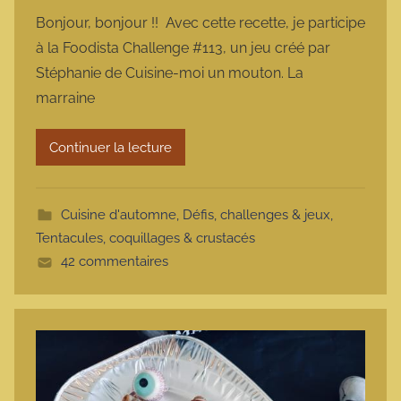
a
Bonjour, bonjour !! Avec cette recette, je participe
r
à la Foodista Challenge #113, un jeu créé par
m
Stéphanie de Cuisine-moi un mouton. La
a
marraine
r
m
Continuer la lecture
o
t
t
Cuisine d'automne
,
Défis, challenges & jeux
,
e
Tentacules, coquillages & crustacés
42 commentaires