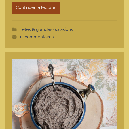
r
Continuer la lecture
m
o
t
Fêtes & grandes occasions
t
12 commentaires
e