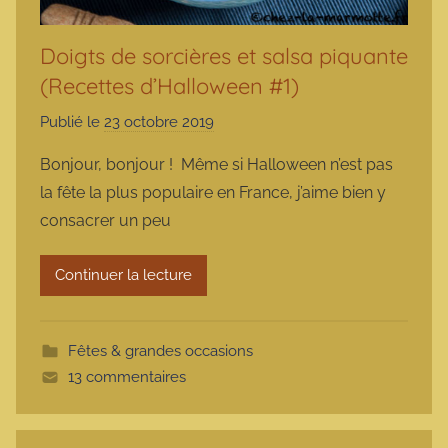
Doigts de sorcières et salsa piquante
(Recettes d’Halloween #1)
Publié le
23 octobre 2019
p
a
Bonjour, bonjour ! Même si Halloween n’est pas
r
la fête la plus populaire en France, j’aime bien y
m
consacrer un peu
a
r
Continuer la lecture
m
o
t
Fêtes & grandes occasions
t
13 commentaires
e