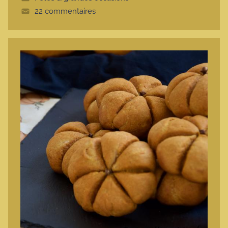
t
22 commentaires
e