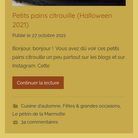
Petits pains citrouille (Halloween
2021)
Publié le
27 octobre 2021
p
a
Bonjour, bonjour ! Vous avez dû voir ces petits
r
pains citrouille un peu partout sur les blogs et sur
m
Instagram. Cette
a
r
Continuer la lecture
m
o
t
Cuisine d'automne
,
Fêtes & grandes occasions
,
t
Le pétrin de la Marmotte
e
34 commentaires