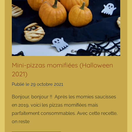
Mini-pizzas momifiées (Halloween
2021)
Publié le
29 octobre 2021
p
a
Bonjour, bonjour !! Après les momies saucisses
r
en 2019, voici les pizzas momifiées mais
m
parfaitement consommables. Avec cette recette,
a
on reste
r
m