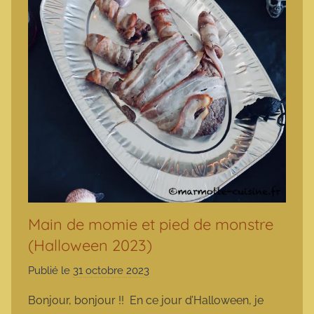
Main de momie et pied de monstre
(Halloween 2023)
Publié le
31 octobre 2023
p
a
Bonjour, bonjour !! En ce jour d’Halloween, je
r