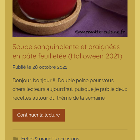
Soupe sanguinolente et araignées
en pâte feuilletée (Halloween 2021)
Publié le
28 octobre 2021
p
a
Bonjour, bonjour !! Double peine pour vous
r
chers lecteurs aujourd’hui, puisque je publie deux
m
recettes autour du thème de la semaine.
a
r
Continuer la lecture
m
o
t
Fêtes & grandes occasions