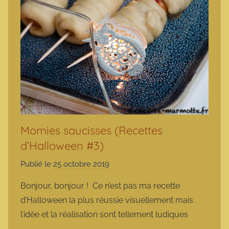
Momies saucisses (Recettes
d’Halloween #3)
Publié le
25 octobre 2019
p
a
Bonjour, bonjour ! Ce n’est pas ma recette
r
d’Halloween la plus réussie visuellement mais
m
l’idée et la réalisation sont tellement ludiques
a