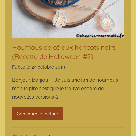
Houmous épicé aux haricots noirs
(Recette de Halloween #2)
Publié le
24 octobre 2019
p
a
Bonjour, bonjour ! Je suis une fan de houmous
r
mais le pire c’est que je trouve encore de
m
nouvelles versions à
a
r
Continuer la lecture
m
o
t