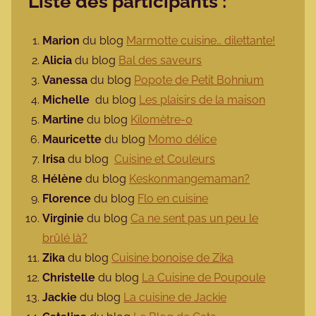
Liste des participants :
Marion
du blog
Marmotte cuisine… dilettante!
Alicia
du blog
Bal des saveurs
Vanessa
du blog
Popote de Petit Bohnium
Michelle
du blog
Les plaisirs de la maison
Martine
du blog
Kilomètre-0
Mauricette
du blog
Momo délice
Irisa
du blog
Cuisine et Couleurs
Hélène
du blog
Keskonmangemaman?
Florence
du blog
Flo en cuisine
Virginie
du blog
Ca ne sent pas un peu le
brûlé là?
Zika
du blog
Cuisine bonoise de Zika
Christelle
du blog
La Cuisine de Poupoule
Jackie
du blog
La cuisine de Jackie