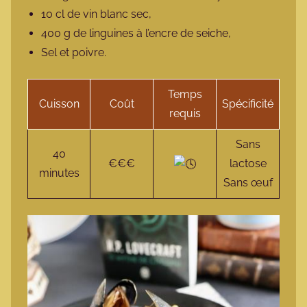
10 cl de vin blanc sec,
400 g de linguines à l’encre de seiche,
Sel et poivre.
Temps
Cuisson
Coût
Spécificité
requis
Sans
40
€€€
lactose
minutes
Sans œuf