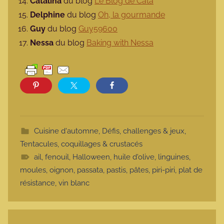
Catalina
du blog
Le Blog de Cata
Delphine
du blog
Oh, la gourmande
Guy
du blog
Guy59600
Nessa
du blog
Baking with Nessa
Cuisine d'automne
,
Défis, challenges & jeux
,
Tentacules, coquillages & crustacés
ail
,
fenouil
,
Halloween
,
huile d'olive
,
linguines
,
moules
,
oignon
,
passata
,
pastis
,
pâtes
,
piri-piri
,
plat de
résistance
,
vin blanc
Navigation de l’article