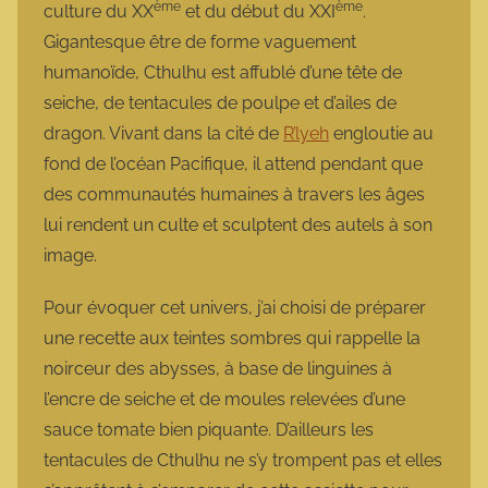
ème
ème
culture du XX
et du début du XXI
.
Gigantesque être de forme vaguement
humanoïde, Cthulhu est affublé d’une tête de
seiche, de tentacules de poulpe et d’ailes de
dragon. Vivant dans la cité de
R’lyeh
engloutie au
fond de l’océan Pacifique, il attend pendant que
des communautés humaines à travers les âges
lui rendent un culte et sculptent des autels à son
image.
Pour évoquer cet univers, j’ai choisi de préparer
une recette aux teintes sombres qui rappelle la
noirceur des abysses, à base de linguines à
l’encre de seiche et de moules relevées d’une
sauce tomate bien piquante. D’ailleurs les
tentacules de Cthulhu ne s’y trompent pas et elles