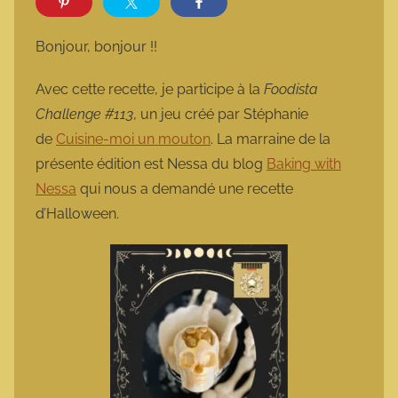
r
m
Bonjour, bonjour !!
a
r
Avec cette recette, je participe à la
Foodista
m
Challenge #113
, un jeu créé par Stéphanie
o
de
Cuisine-moi un mouton
. La marraine de la
t
présente édition est Nessa du blog
Baking with
t
Nessa
qui nous a demandé une recette
e
d’Halloween.