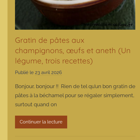
Gratin de pâtes aux
champignons, œufs et aneth (Un
légume, trois recettes)
Publié le
23 avril 2026
p
a
Bonjour, bonjour !! Rien de tel qu’un bon gratin de
r
pâtes à la béchamel pour se régaler simplement,
m
surtout quand on
a
r
m
Continuer la lecture
o
t