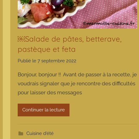
￼Salade de pâtes, betterave,
pastèque et feta
Publié le
7 septembre 2022
p
a
Bonjour, bonjour !! Avant de passer à la recette, je
r
voudrais signaler que je rencontre des difficultés
m
pour laisser des messages
a
r
m
Continuer la lecture
o
t
t
Cuisine d'été