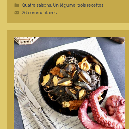
t
Quatre saisons
,
Un légume, trois recettes
e
26 commentaires