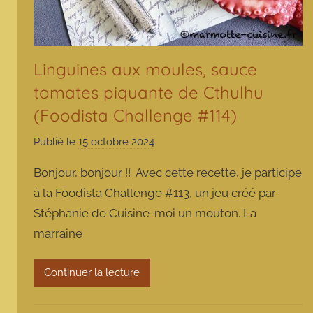
Linguines aux moules, sauce
tomates piquante de Cthulhu
(Foodista Challenge #114)
Publié le
15 octobre 2024
p
a
Bonjour, bonjour !! Avec cette recette, je participe
r
à la Foodista Challenge #113, un jeu créé par
m
Stéphanie de Cuisine-moi un mouton. La
a
marraine
r
m
o
Continuer la lecture
t
t