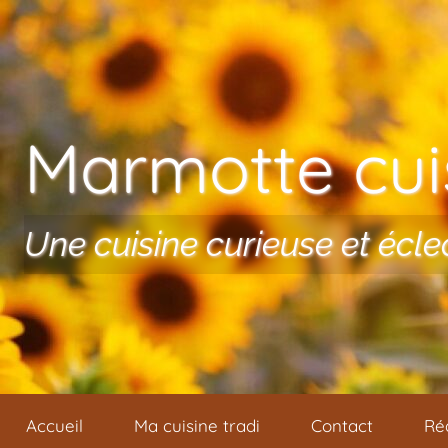
Aller au contenu
Marmotte cuis
Une cuisine curieuse et écle
Accueil
Ma cuisine tradi
Contact
Ré