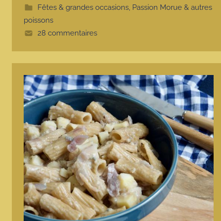
t
Fêtes & grandes occasions
,
Passion Morue & autres
e
poissons
28 commentaires