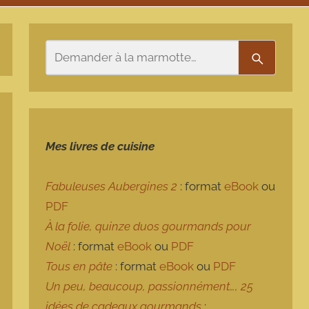
Rechercher
Recherch
Mes livres de cuisine
Fabuleuses Aubergines 2
: format
eBook
ou
PDF
À la folie, quinze duos gourmands pour
Noël
: format
eBook
ou
PDF
Tous en pâte
: format
eBook
ou
PDF
Un peu, beaucoup, passionnément…, 25
idées de cadeaux gourmands
: