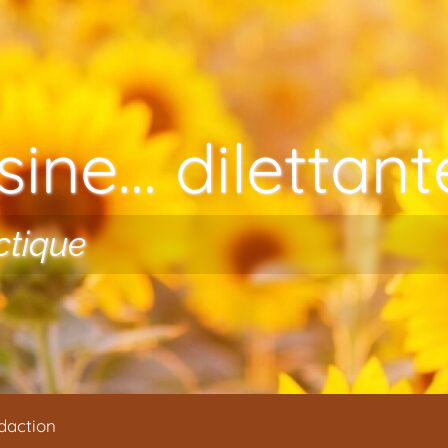
ine… dilettante
ctique
daction