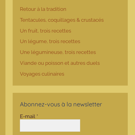
Retour à la tradition
Tentacules, coquillages & crustacés
Un fruit, trois recettes
Un légume, trois recettes
Une légumineuse, trois recettes
Viande ou poisson et autres duels
Voyages culinaires
Abonnez-vous à la newsletter
E-mail
*