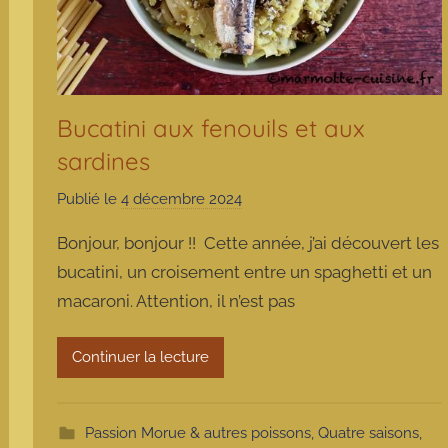
Bucatini aux fenouils et aux
sardines
Publié le
4 décembre 2024
p
a
Bonjour, bonjour !! Cette année, j’ai découvert les
r
bucatini, un croisement entre un spaghetti et un
m
macaroni. Attention, il n’est pas
a
r
m
Continuer la lecture
o
t
t
Passion Morue & autres poissons
,
Quatre saisons
,