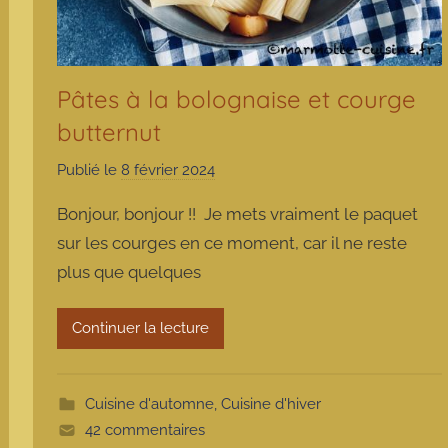
Pâtes à la bolognaise et courge
butternut
Publié le
8 février 2024
p
a
Bonjour, bonjour !! Je mets vraiment le paquet
r
sur les courges en ce moment, car il ne reste
m
plus que quelques
a
r
m
Continuer la lecture
o
t
t
Cuisine d'automne
,
Cuisine d'hiver
e
42 commentaires