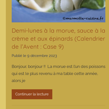
Demi-lunes à la morue, sauce à la
crème et aux épinards (Calendrier
de l’Avent : Case 9)
Publié le
9 décembre 2023
p
a
Bonjour, bonjour !! La morue est l’un des poissons
r
qui est le plus revenu à ma table cette année,
m
alors je
a
r
m
Continuer la lecture
o
t