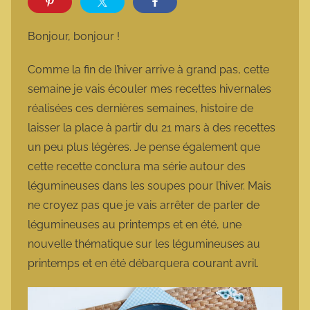
r
m
Bonjour, bonjour !
a
r
Comme la fin de l’hiver arrive à grand pas, cette
m
semaine je vais écouler mes recettes hivernales
o
réalisées ces dernières semaines, histoire de
t
laisser la place à partir du 21 mars à des recettes
t
un peu plus légères. Je pense également que
e
cette recette conclura ma série autour des
légumineuses dans les soupes pour l’hiver. Mais
ne croyez pas que je vais arrêter de parler de
légumineuses au printemps et en été, une
nouvelle thématique sur les légumineuses au
printemps et en été débarquera courant avril.