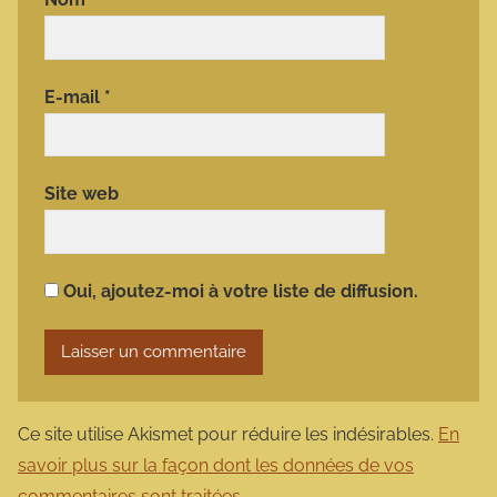
E-mail
*
Site web
Oui, ajoutez-moi à votre liste de diffusion.
Ce site utilise Akismet pour réduire les indésirables.
En
savoir plus sur la façon dont les données de vos
commentaires sont traitées
.