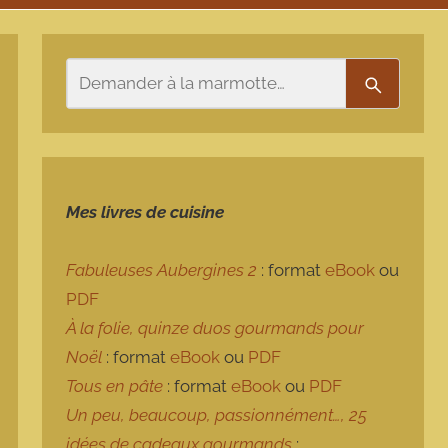
Rechercher
Recherch
Mes livres de cuisine
Fabuleuses Aubergines 2
: format
eBook
ou
PDF
À la folie, quinze duos gourmands pour
Noël
: format
eBook
ou
PDF
Tous en pâte
: format
eBook
ou
PDF
Un peu, beaucoup, passionnément…, 25
idées de cadeaux gourmands
: