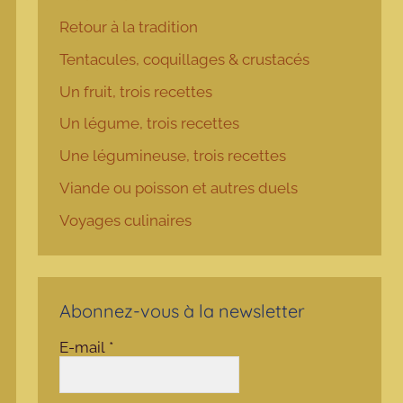
Retour à la tradition
Tentacules, coquillages & crustacés
Un fruit, trois recettes
Un légume, trois recettes
Une légumineuse, trois recettes
Viande ou poisson et autres duels
Voyages culinaires
Abonnez-vous à la newsletter
E-mail
*