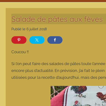
Salade de pâtes aux fèves
Publié le
6 juillet 2018
p
a
r
m
Coucou !!
a
r
Si l’on peut faire des salades de pâtes toute l’anné
m
encore plus d’actualité. En prévision, j’ai fait le pl
o
utilisées pour la recette d’aujourd’hui, mais des penne
t
t
e