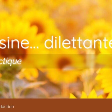
ine… dilettante
ctique
daction