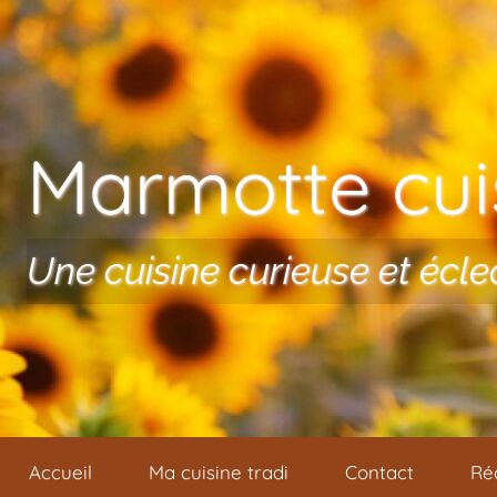
Aller au contenu
Marmotte cuis
Une cuisine curieuse et écle
Accueil
Ma cuisine tradi
Contact
Ré