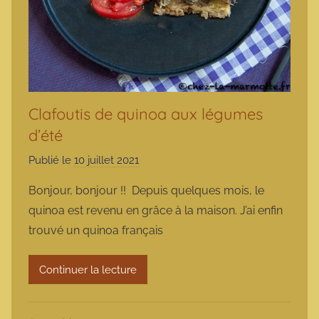
Clafoutis de quinoa aux légumes
d’été
Publié le
10 juillet 2021
p
a
Bonjour, bonjour !! Depuis quelques mois, le
r
quinoa est revenu en grâce à la maison. J’ai enfin
m
trouvé un quinoa français
a
r
Continuer la lecture
m
o
t