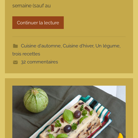
semaine (sauf au
a
r
Continuer la lecture
m
o
t
Cuisine d'automne
,
Cuisine d'hiver
,
Un légume,
t
trois recettes
e
32 commentaires