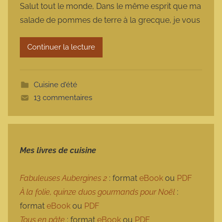
Salut tout le monde, Dans le même esprit que ma
r
salade de pommes de terre à la grecque, je vous
m
a
Continuer la lecture
r
m
o
Cuisine d'été
t
13 commentaires
t
e
Mes livres de cuisine
Fabuleuses Aubergines 2
: format
eBook
ou
PDF
À la folie, quinze duos gourmands pour Noël
:
format
eBook
ou
PDF
Tous en pâte
: format
eBook
ou
PDF