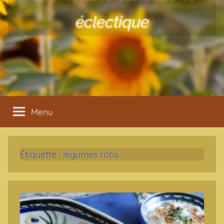
éclectique
Menu
Étiquette :
légumes rôtis