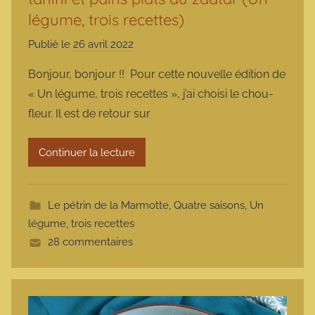
légume, trois recettes)
Publié le
26 avril 2022
p
a
Bonjour, bonjour !! Pour cette nouvelle édition de
r
« Un légume, trois recettes », j’ai choisi le chou-
m
fleur. Il est de retour sur
a
r
Continuer la lecture
m
o
t
Le pétrin de la Marmotte
,
Quatre saisons
,
Un
t
légume, trois recettes
e
28 commentaires