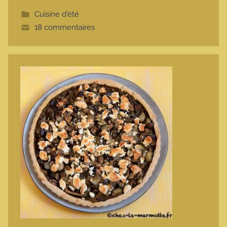
t
Cuisine d'été
t
18 commentaires
e