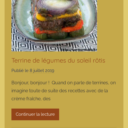
Terrine de légumes du soleil rôtis
Publié le
8 juillet 2019
p
a
Bonjour, bonjour ! Quand on parle de terrines, on
r
imagine toute de suite des recettes avec de la
m
crème fraîche, des
a
r
Continuer la lecture
m
o