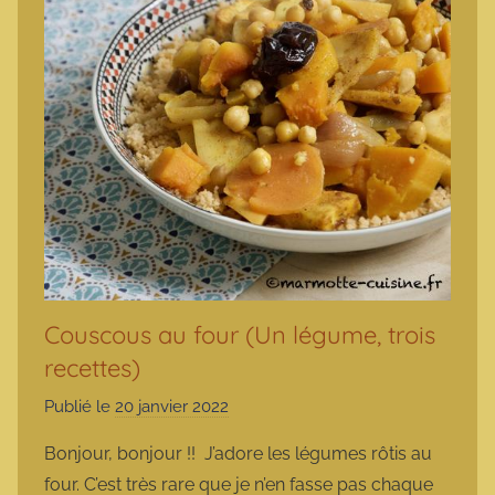
Couscous au four (Un légume, trois
recettes)
Publié le
20 janvier 2022
p
a
Bonjour, bonjour !! J’adore les légumes rôtis au
r
four. C’est très rare que je n’en fasse pas chaque
m