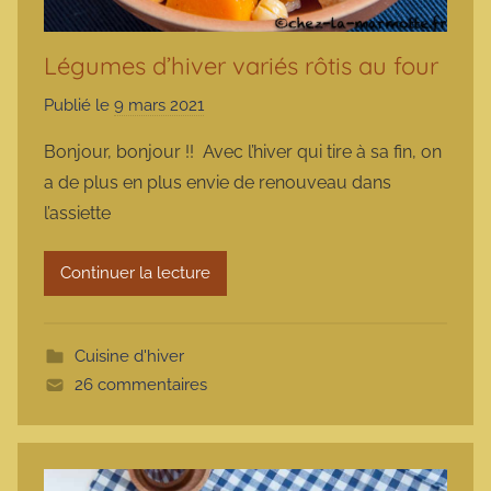
Légumes d’hiver variés rôtis au four
Publié le
9 mars 2021
p
a
Bonjour, bonjour !! Avec l’hiver qui tire à sa fin, on
r
a de plus en plus envie de renouveau dans
m
l’assiette
a
r
Continuer la lecture
m
o
t
Cuisine d'hiver
t
26 commentaires
e