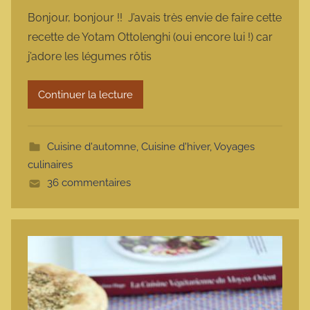
a
Bonjour, bonjour !! J’avais très envie de faire cette
r
recette de Yotam Ottolenghi (oui encore lui !) car
m
j’adore les légumes rôtis
a
r
Continuer la lecture
m
o
t
Cuisine d'automne
,
Cuisine d'hiver
,
Voyages
t
culinaires
e
36 commentaires