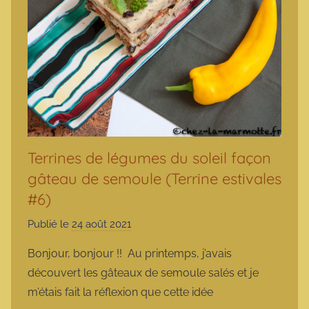
Terrines de légumes du soleil façon
gâteau de semoule (Terrine estivales
#6)
Publié le
24 août 2021
p
a
Bonjour, bonjour !! Au printemps, j’avais
r
découvert les gâteaux de semoule salés et je
m
m’étais fait la réflexion que cette idée
a