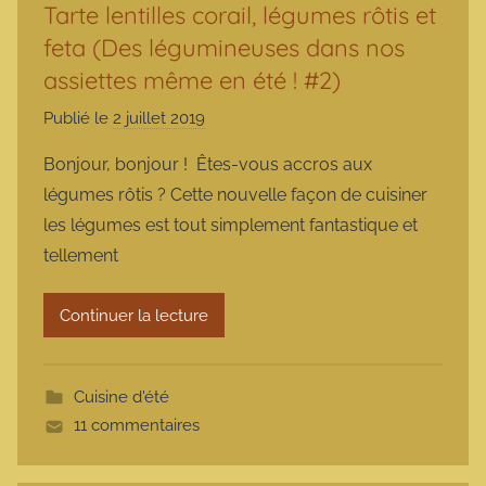
Tarte lentilles corail, légumes rôtis et
feta (Des légumineuses dans nos
assiettes même en été ! #2)
Publié le
2 juillet 2019
p
a
Bonjour, bonjour ! Êtes-vous accros aux
r
légumes rôtis ? Cette nouvelle façon de cuisiner
m
les légumes est tout simplement fantastique et
a
tellement
r
m
Continuer la lecture
o
t
t
Cuisine d'été
e
11 commentaires