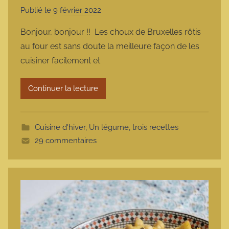
Publié le
9 février 2022
p
a
Bonjour, bonjour !! Les choux de Bruxelles rôtis
r
au four est sans doute la meilleure façon de les
m
cuisiner facilement et
a
r
Continuer la lecture
m
o
t
Cuisine d'hiver
,
Un légume, trois recettes
t
29 commentaires
e