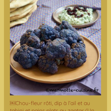
￼Chou-fleur rôti, dip à l’ail et au
tahini et pains plats au zaatar (Un