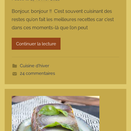
a
Bonjour, bonjour !! C’est souvent cuisinant des
r
restes qu’on fait les meilleures recettes car c’est
m
dans ces moments-là que l’on peut
a
r
Continuer la lecture
m
o
t
Cuisine d'hiver
t
24 commentaires
e