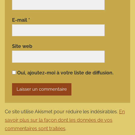
E-mail
*
Site web
Oui, ajoutez-moi à votre liste de diffusion.
Ce site utilise Akismet pour réduire les indésirables.
En
savoir plus sur la façon dont les données de vos
commentaires sont traitées
.