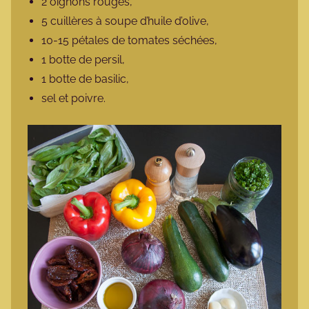
2 oignons rouges,
5 cuillères à soupe d’huile d’olive,
10-15 pétales de tomates séchées,
1 botte de persil,
1 botte de basilic,
sel et poivre.