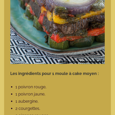
Les ingrédients pour 1 moule à cake moyen :
1 poivron rouge,
1 poivron jaune,
1 aubergine,
2 courgettes,