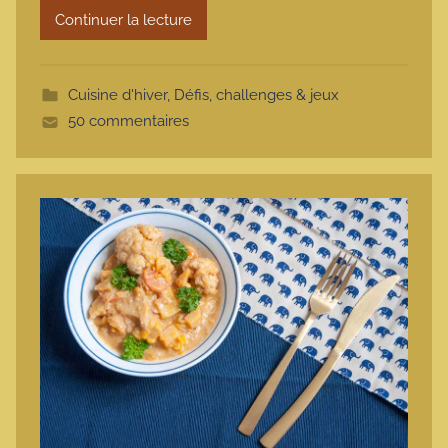
t
Continuer la lecture
t
e
Cuisine d'hiver
,
Défis, challenges & jeux
50 commentaires