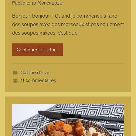
Publié le
10 février 2020
p
a
Bonjour, bonjour !! Quand je commence à faire
r
des soupes avec des morceaux et pas seulement
m
des soupes mixées, c’est que
a
r
Continuer la lecture
m
o
t
Cuisine d'hiver
t
11 commentaires
e