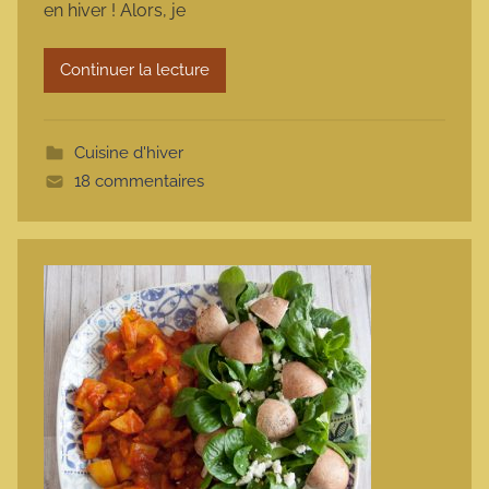
en hiver ! Alors, je
a
r
Continuer la lecture
m
o
t
Cuisine d'hiver
t
18 commentaires
e