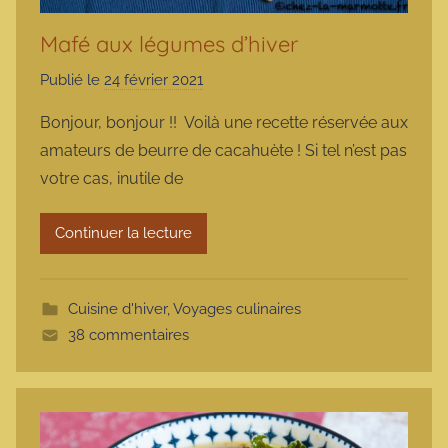
Mafé aux légumes d’hiver
Publié le
24 février 2021
p
a
Bonjour, bonjour !! Voilà une recette réservée aux
r
amateurs de beurre de cacahuète ! Si tel n’est pas
m
votre cas, inutile de
a
r
Continuer la lecture
m
o
t
Cuisine d'hiver
,
Voyages culinaires
t
38 commentaires
e