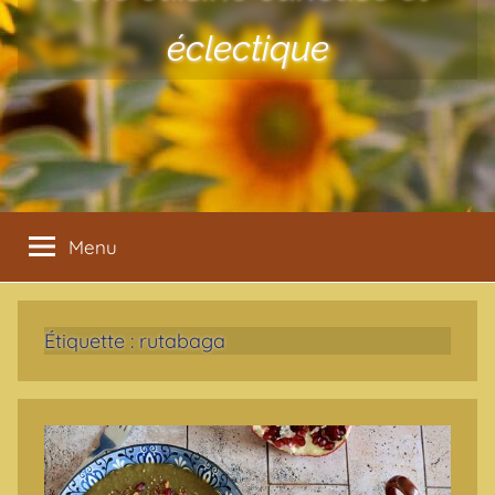
éclectique
Menu
Étiquette :
rutabaga