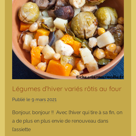
Légumes d’hiver variés rôtis au four
Publié le
9 mars 2021
p
a
Bonjour, bonjour !! Avec l’hiver qui tire à sa fin, on
r
a de plus en plus envie de renouveau dans
m
l’assiette
a