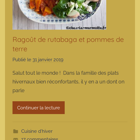
Ragoût de rutabaga et pommes de
terre
Publié le
31 janvier 2019
p
a
Salut tout le monde ! Dans la famille des plats
r
hivernaux bien réconfortants, il y en a un dont on
m
parle
a
r
Continuer la lecture
m
o
t
Cuisine d'hiver
t
17 commentaires