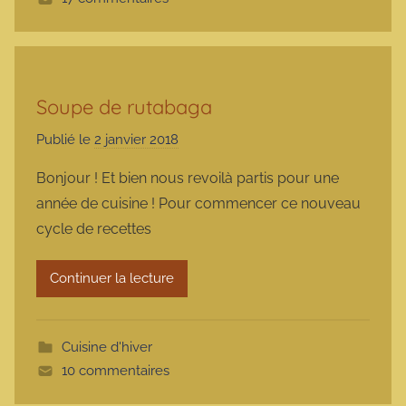
e
Soupe de rutabaga
Publié le
2 janvier 2018
p
a
Bonjour ! Et bien nous revoilà partis pour une
r
année de cuisine ! Pour commencer ce nouveau
m
cycle de recettes
a
r
Continuer la lecture
m
o
t
Cuisine d'hiver
t
10 commentaires
e