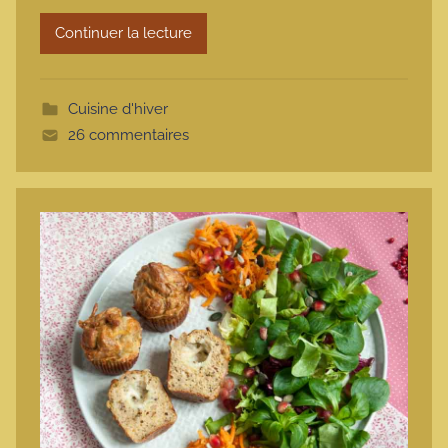
r
Continuer la lecture
m
o
t
Cuisine d'hiver
t
26 commentaires
e