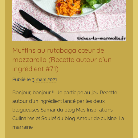
Muffins au rutabaga cœur de
mozzarella (Recette autour d’un
ingrédient #71)
Publié le
3 mars 2021
p
a
Bonjour, bonjour !! Je participe au jeu Recette
r
autour d’un ingrédient lancé par les deux
m
blogueuses Samar du blog Mes Inspirations
a
Culinaires et Soulef du blog Amour de cuisine. La
r
marraine
m
o