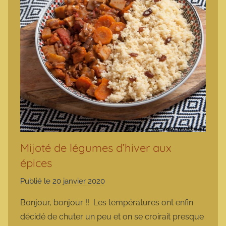
Mijoté de légumes d’hiver aux
épices
Publié le
20 janvier 2020
p
a
Bonjour, bonjour !! Les températures ont enfin
r
décidé de chuter un peu et on se croirait presque
m