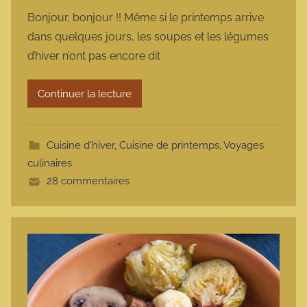
a
Bonjour, bonjour !! Même si le printemps arrive
r
dans quelques jours, les soupes et les légumes
m
d’hiver n’ont pas encore dit
a
r
Continuer la lecture
m
o
t
Cuisine d'hiver
,
Cuisine de printemps
,
Voyages
t
culinaires
e
28 commentaires