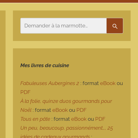
Rechercher
Recherch
Mes livres de cuisine
Fabuleuses Aubergines 2
: format
eBook
ou
PDF
À la folie, quinze duos gourmands pour
Noël
: format
eBook
ou
PDF
Tous en pâte
: format
eBook
ou
PDF
Un peu, beaucoup, passionnément…, 25
idées de cadeaux gourmands
: