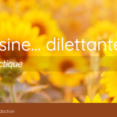
ine… dilettante
ctique
daction