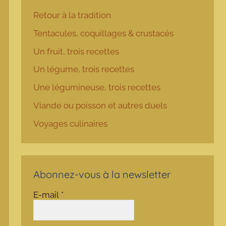
Retour à la tradition
Tentacules, coquillages & crustacés
Un fruit, trois recettes
Un légume, trois recettes
Une légumineuse, trois recettes
Viande ou poisson et autres duels
Voyages culinaires
Abonnez-vous à la newsletter
E-mail
*