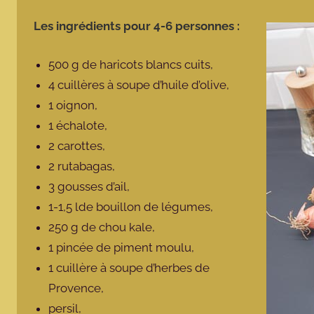
Les ingrédients pour 4-6 personnes :
500 g de haricots blancs cuits,
4 cuillères à soupe d’huile d’olive,
1 oignon,
1 échalote,
2 carottes,
2 rutabagas,
3 gousses d’ail,
1-1,5 lde bouillon de légumes,
250 g de chou kale,
1 pincée de piment moulu,
1 cuillère à soupe d’herbes de
Provence,
persil,