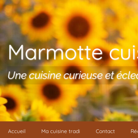
Aller au contenu
Marmotte cuis
Une cuisine curieuse et écle
Accueil
Ma cuisine tradi
Contact
Ré