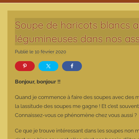
Soupe de haricots blancs a
légumineuses dans nos ass
Publié le
10 février 2020
p
a
r
m
Bonjour, bonjour !!
a
r
Quand je commence à faire des soupes avec des m
m
la lassitude des soupes me gagne ! Et c’est souven
o
Connaissez-vous ce phénomène chez vous aussi ?
t
t
Ce que je trouve intéressant dans les soupes non mi
e