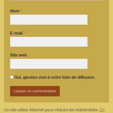
Nom
*
E-mail
*
Site web
Oui, ajoutez-moi à votre liste de diffusion.
Ce site utilise Akismet pour réduire les indésirables.
En