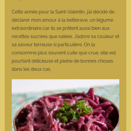
a
r
Cette année pour la Saint-Valentin, j’ai décidé de
m
déclarer mon amour à la betterave, un légume
o
extraordinaire car ils se prêtent aussi bien aux
t
recettes sucrées que salées. J’adore sa couleur et
t
sa saveur terreuse si particulière. On la
e
consomme plus souvent cuite que crue, elle est
pourtant délicieuse et pleine de bonnes choses
dans les deux cas.