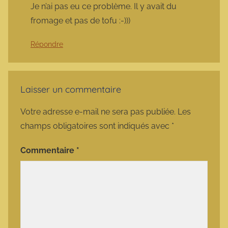
Je n’ai pas eu ce problème. Il y avait du
fromage et pas de tofu :-)))
Répondre
Laisser un commentaire
Votre adresse e-mail ne sera pas publiée.
Les
champs obligatoires sont indiqués avec
*
Commentaire
*