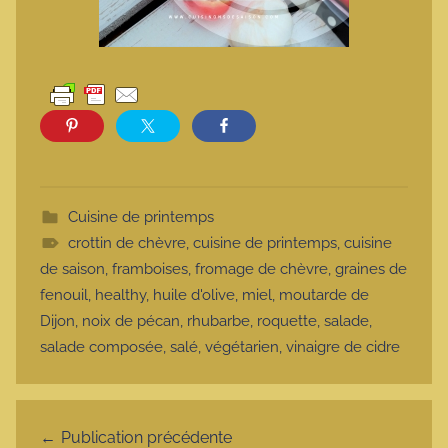
Cuisine de printemps
crottin de chèvre
,
cuisine de printemps
,
cuisine
de saison
,
framboises
,
fromage de chèvre
,
graines de
fenouil
,
healthy
,
huile d'olive
,
miel
,
moutarde de
Dijon
,
noix de pécan
,
rhubarbe
,
roquette
,
salade
,
salade composée
,
salé
,
végétarien
,
vinaigre de cidre
Navigation de l’article
Publication précédente