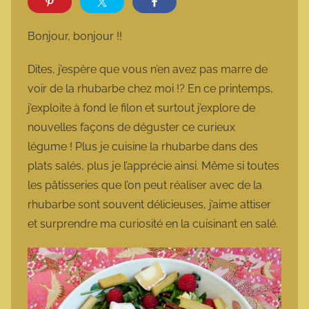
r
m
Bonjour, bonjour !!
a
r
Dites, j’espère que vous n’en avez pas marre de
m
voir de la rhubarbe chez moi !? En ce printemps,
o
j’exploite à fond le filon et surtout j’explore de
t
nouvelles façons de déguster ce curieux
t
légume ! Plus je cuisine la rhubarbe dans des
e
plats salés, plus je l’apprécie ainsi. Même si toutes
les pâtisseries que l’on peut réaliser avec de la
rhubarbe sont souvent délicieuses, j’aime attiser
et surprendre ma curiosité en la cuisinant en salé.