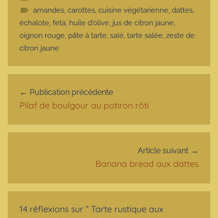
amandes
,
carottes
,
cuisine végétarienne
,
dattes
,
échalote
,
feta
,
huile d'olive
,
jus de citron jaune
,
oignon rouge
,
pâte à tarte
,
salé
,
tarte salée
,
zeste de
citron jaune
Navigation de l’article
Publication précédente
Pilaf de boulgour au potiron rôti
Article suivant
Banana bread aux dattes
14 réflexions sur “
Tarte rustique aux