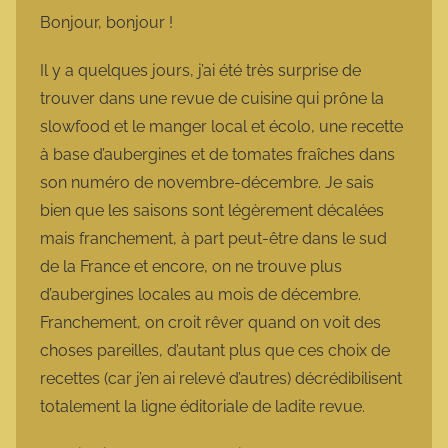
m
Bonjour, bonjour !
a
r
Il y a quelques jours, j’ai été très surprise de
m
trouver dans une revue de cuisine qui prône la
o
slowfood et le manger local et écolo, une recette
t
à base d’aubergines et de tomates fraîches dans
t
son numéro de novembre-décembre. Je sais
e
bien que les saisons sont légèrement décalées
mais franchement, à part peut-être dans le sud
de la France et encore, on ne trouve plus
d’aubergines locales au mois de décembre.
Franchement, on croit rêver quand on voit des
choses pareilles, d’autant plus que ces choix de
recettes (car j’en ai relevé d’autres) décrédibilisent
totalement la ligne éditoriale de ladite revue.