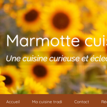
Aller au contenu
Marmotte cuis
Une cuisine curieuse et écle
Accueil
Ma cuisine tradi
Contact
Ré