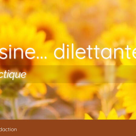
ine… dilettante
ctique
daction