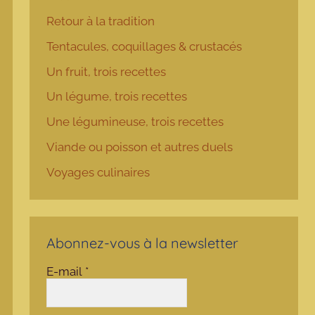
Retour à la tradition
Tentacules, coquillages & crustacés
Un fruit, trois recettes
Un légume, trois recettes
Une légumineuse, trois recettes
Viande ou poisson et autres duels
Voyages culinaires
Abonnez-vous à la newsletter
E-mail
*