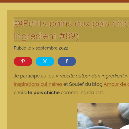
￼Petits pains aux pois chi
ingrédient #89)
Publié le
3 septembre 2022
p
a
r
m
Je participe au jeu «
recette autour d’un ingrédient
» 
a
inspirations culinaires
et Soulef du blog
Amour de c
r
choisi
le pois chiche
comme ingrédient.
m
o
t
t
e