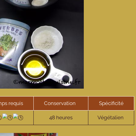
ps requis
Conservation
Spécificité
48 heures
Végétalien