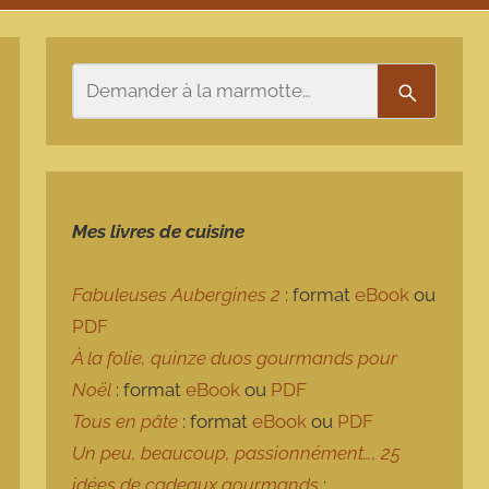
Rechercher
Recherch
Mes livres de cuisine
Fabuleuses Aubergines 2
: format
eBook
ou
PDF
À la folie, quinze duos gourmands pour
Noël
: format
eBook
ou
PDF
Tous en pâte
: format
eBook
ou
PDF
Un peu, beaucoup, passionnément…, 25
idées de cadeaux gourmands
: