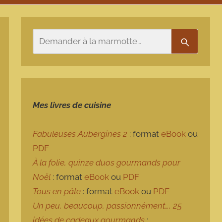
Rechercher
Recherch
Mes livres de cuisine
Fabuleuses Aubergines 2
: format
eBook
ou
PDF
À la folie, quinze duos gourmands pour
Noël
: format
eBook
ou
PDF
Tous en pâte
: format
eBook
ou
PDF
Un peu, beaucoup, passionnément…, 25
idées de cadeaux gourmands
: