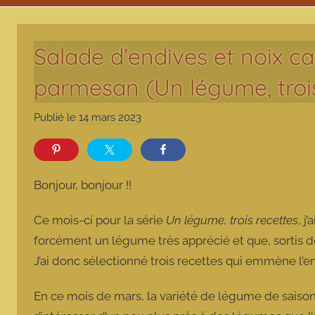
Salade d’endives et noix ca
parmesan (Un légume, trois
Publié le
14 mars 2023
p
a
r
m
Bonjour, bonjour !!
a
r
Ce mois-ci pour la série
Un légume, trois recettes
, j
m
forcément un légume très apprécié et que, sortis de
o
J’ai donc sélectionné trois recettes qui emmène l’
t
t
En ce mois de mars, la variété de légume de saison 
e