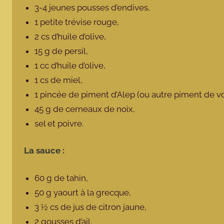
3-4 jeunes pousses d’endives,
1 petite trévise rouge,
2 cs d’huile d’olive,
15 g de persil,
1 cc d’huile d’olive,
1 cs de miel,
1 pincée de piment d’Alep (ou autre piment de vo
45 g de cerneaux de noix,
sel et poivre.
La sauce :
60 g de tahin,
50 g yaourt à la grecque,
3 ½ cs de jus de citron jaune,
2 gousses d’ail,