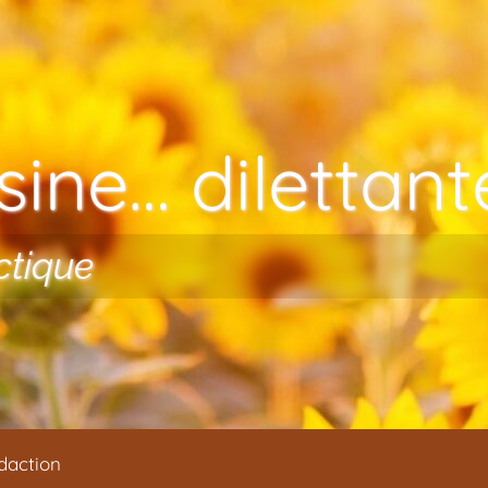
ine… dilettante
ctique
daction