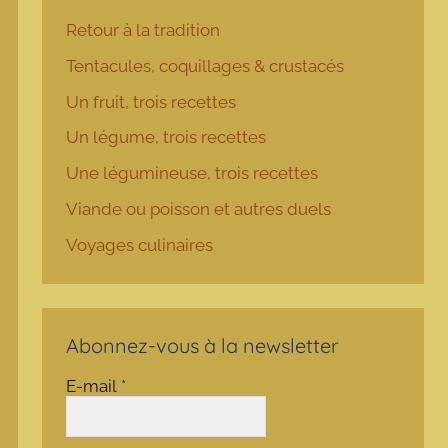
Retour à la tradition
Tentacules, coquillages & crustacés
Un fruit, trois recettes
Un légume, trois recettes
Une légumineuse, trois recettes
Viande ou poisson et autres duels
Voyages culinaires
Abonnez-vous à la newsletter
E-mail
*