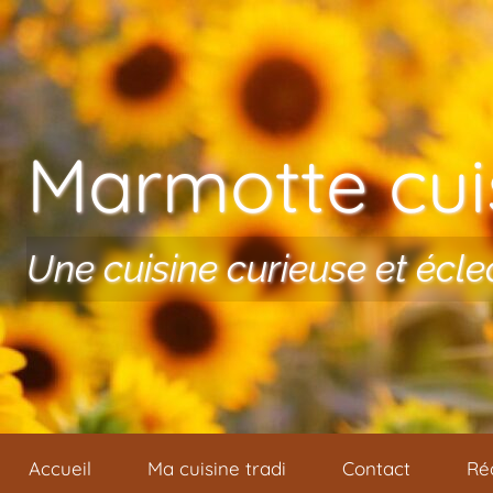
Aller au contenu
Marmotte cuis
Une cuisine curieuse et écle
Accueil
Ma cuisine tradi
Contact
Ré