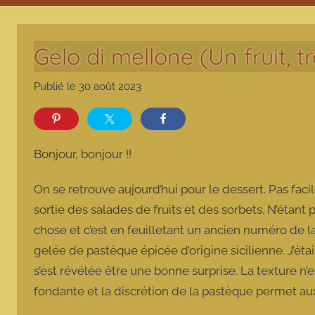
Gelo di mellone (Un fruit, t
Publié le
30 août 2023
p
a
r
m
Bonjour, bonjour !!
a
r
On se retrouve aujourd’hui pour le dessert. Pas fac
m
sortie des salades de fruits et des sorbets. N’étant 
o
chose et c’est en feuilletant un ancien numéro de 
t
gelée de pastèque épicée d’origine sicilienne. J’ét
t
e
s’est révélée être une bonne surprise. La texture n’
fondante et la discrétion de la pastèque permet au