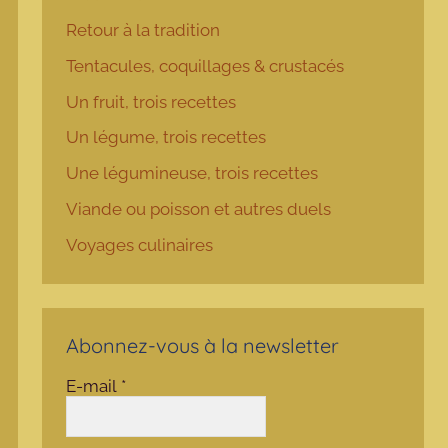
Retour à la tradition
Tentacules, coquillages & crustacés
Un fruit, trois recettes
Un légume, trois recettes
Une légumineuse, trois recettes
Viande ou poisson et autres duels
Voyages culinaires
Abonnez-vous à la newsletter
E-mail
*