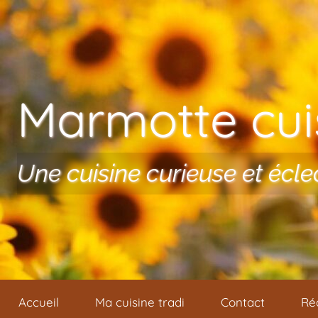
Aller au contenu
Marmotte cuis
Une cuisine curieuse et écle
Accueil
Ma cuisine tradi
Contact
Ré