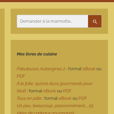
Rechercher
Recherch
Mes livres de cuisine
Fabuleuses Aubergines 2
: format
eBook
ou
PDF
À la folie, quinze duos gourmands pour
Noël
: format
eBook
ou
PDF
Tous en pâte
: format
eBook
ou
PDF
Un peu, beaucoup, passionnément…, 25
idées de cadeaux gourmands
: