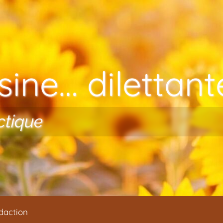
ine… dilettante
ctique
daction