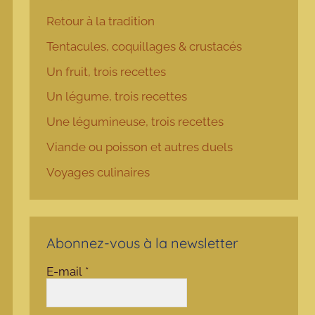
Retour à la tradition
Tentacules, coquillages & crustacés
Un fruit, trois recettes
Un légume, trois recettes
Une légumineuse, trois recettes
Viande ou poisson et autres duels
Voyages culinaires
Abonnez-vous à la newsletter
E-mail
*