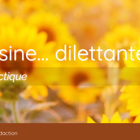
ine… dilettante
ctique
daction