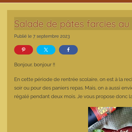
Salade de pâtes farcies au
Publié le
7 septembre 2023
p
a
r
m
Bonjour, bonjour !!
a
r
En cette période de rentrée scolaire, on est à la re
m
soir ou pour des paniers repas. Mais, on a aussi envie
o
régalé pendant deux mois. Je vous propose donc la
t
t
e