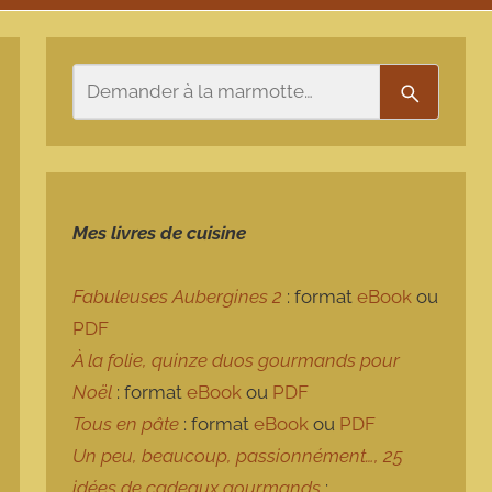
Rechercher
Recherch
Mes livres de cuisine
Fabuleuses Aubergines 2
: format
eBook
ou
PDF
À la folie, quinze duos gourmands pour
Noël
: format
eBook
ou
PDF
Tous en pâte
: format
eBook
ou
PDF
Un peu, beaucoup, passionnément…, 25
idées de cadeaux gourmands
: