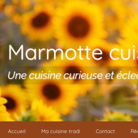
Aller au contenu
Marmotte cuis
Une cuisine curieuse et écle
Accueil
Ma cuisine tradi
Contact
Ré