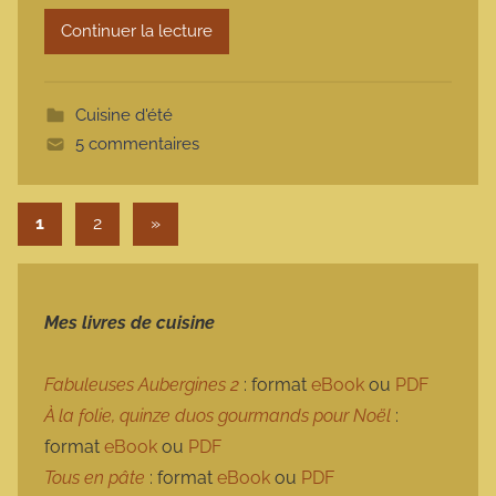
r
Continuer la lecture
m
o
t
Cuisine d'été
t
5 commentaires
e
Pagination des publications
Articles suivants
1
2
»
Mes livres de cuisine
Fabuleuses Aubergines 2
: format
eBook
ou
PDF
À la folie, quinze duos gourmands pour Noël
:
format
eBook
ou
PDF
Tous en pâte
: format
eBook
ou
PDF