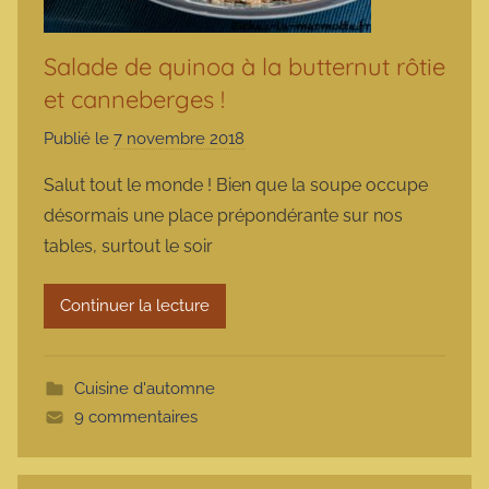
Salade de quinoa à la butternut rôtie
et canneberges !
Publié le
7 novembre 2018
p
a
Salut tout le monde ! Bien que la soupe occupe
r
désormais une place prépondérante sur nos
m
tables, surtout le soir
a
r
Continuer la lecture
m
o
t
Cuisine d'automne
t
9 commentaires
e