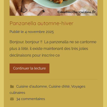
Panzanella automne-hiver
Publié le
4 novembre 2025
p
a
Bonjour, bonjour !! La panzenalla ne se cantonne
r
plus à l’été, il existe maintenant des très jolies
m
déclinaisons pour inscrire ce
a
r
Continuer la lecture
m
o
t
Cuisine d'automne
,
Cuisine d'été
,
Voyages
t
culinaires
e
34 commentaires