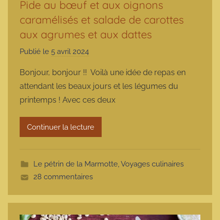
Pide au bœuf et aux oignons
caramélisés et salade de carottes
aux agrumes et aux dattes
Publié le
5 avril 2024
p
a
Bonjour, bonjour !! Voilà une idée de repas en
r
attendant les beaux jours et les légumes du
m
printemps ! Avec ces deux
a
r
Continuer la lecture
m
o
t
Le pétrin de la Marmotte
,
Voyages culinaires
t
28 commentaires
e