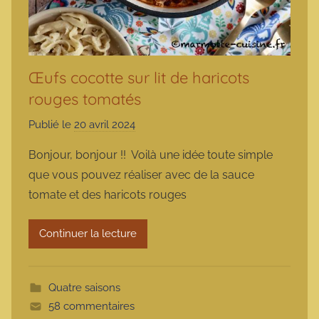
Œufs cocotte sur lit de haricots
rouges tomatés
Publié le
20 avril 2024
p
a
Bonjour, bonjour !! Voilà une idée toute simple
r
que vous pouvez réaliser avec de la sauce
m
tomate et des haricots rouges
a
r
Continuer la lecture
m
o
t
Quatre saisons
t
58 commentaires
e