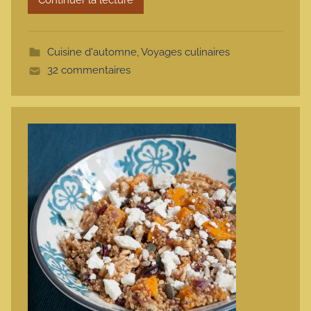
m
o
t
Cuisine d'automne
,
Voyages culinaires
t
32 commentaires
e