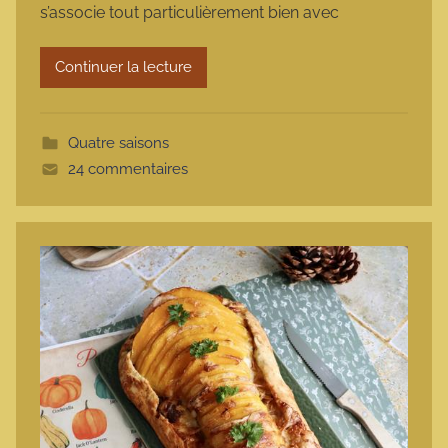
s’associe tout particulièrement bien avec
a
r
Continuer la lecture
m
o
t
Quatre saisons
t
24 commentaires
e