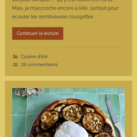
r
Mais, je m’accroche encore à l’été, surtout pour
m
écouler les nombreuses courgettes
a
r
Continuer la lecture
m
o
t
Cuisine d'été
t
28 commentaires
e