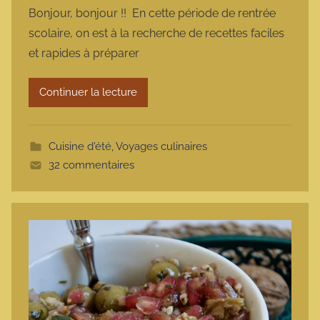
a
Bonjour, bonjour !! En cette période de rentrée
r
scolaire, on est à la recherche de recettes faciles
m
et rapides à préparer
a
r
Continuer la lecture
m
o
t
Cuisine d'été
,
Voyages culinaires
t
32 commentaires
e