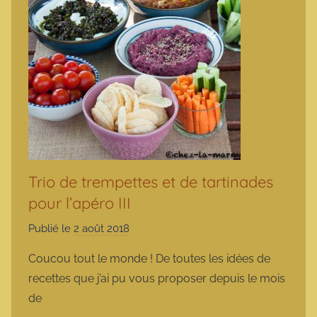
Trio de trempettes et de tartinades
pour l’apéro III
Publié le
2 août 2018
p
a
Coucou tout le monde ! De toutes les idées de
r
recettes que j’ai pu vous proposer depuis le mois
m
de
a