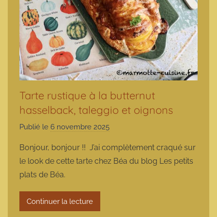
Tarte rustique à la butternut
hasselback, taleggio et oignons
Publié le
6 novembre 2025
p
a
Bonjour, bonjour !! J’ai complètement craqué sur
r
le look de cette tarte chez Béa du blog Les petits
m
plats de Béa.
a
r
Continuer la lecture
m
o