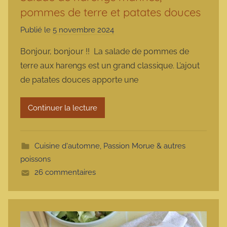
pommes de terre et patates douces
Publié le
5 novembre 2024
p
a
Bonjour, bonjour !! La salade de pommes de
r
terre aux harengs est un grand classique. L’ajout
m
de patates douces apporte une
a
r
Continuer la lecture
m
o
t
Cuisine d'automne
,
Passion Morue & autres
t
poissons
e
26 commentaires