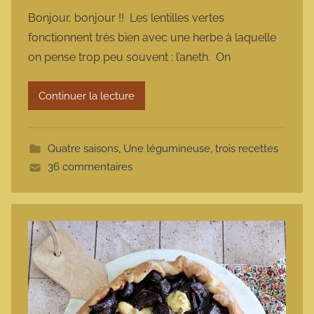
a
Bonjour, bonjour !! Les lentilles vertes
r
fonctionnent très bien avec une herbe à laquelle
m
on pense trop peu souvent : l’aneth. On
a
r
Continuer la lecture
m
o
t
Quatre saisons
,
Une légumineuse, trois recettes
t
36 commentaires
e