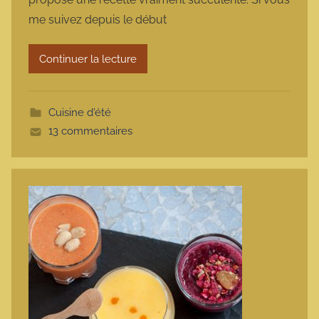
m
me suivez depuis le début
a
r
Continuer la lecture
m
o
t
Cuisine d'été
t
13 commentaires
e