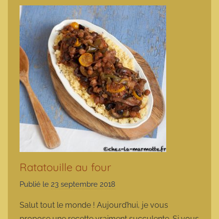
Ratatouille au four
Publié le
23 septembre 2018
p
a
Salut tout le monde ! Aujourd’hui, je vous
r
propose une recette vraiment succulente. Si vous