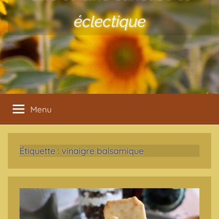
éclectique
Menu
Étiquette :
vinaigre balsamique