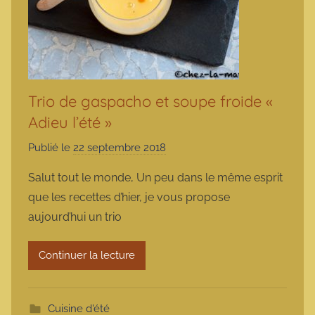
Trio de gaspacho et soupe froide «
Adieu l’été »
Publié le
22 septembre 2018
p
a
Salut tout le monde, Un peu dans le même esprit
r
que les recettes d’hier, je vous propose
m
aujourd’hui un trio
a
r
Continuer la lecture
m
o
t
Cuisine d'été
t