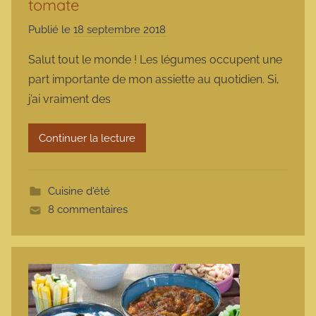
tomate
Publié le
18 septembre 2018
p
a
Salut tout le monde ! Les légumes occupent une
r
part importante de mon assiette au quotidien. Si,
m
j’ai vraiment des
a
r
Continuer la lecture
m
o
t
Cuisine d'été
t
8 commentaires
e