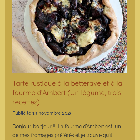
Tarte rustique à la betterave et à la
fourme d’Ambert (Un légume, trois
recettes)
Publié le
19 novembre 2025
p
a
Bonjour, bonjour !! La fourme d’Ambert est l’un
r
de mes fromages préférés et je trouve qu’il
m