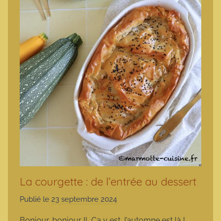
La courgette : de l’entrée au dessert
Publié le
23 septembre 2024
p
a
Bonjour, bonjour !! Ça y est, l’automne est là !