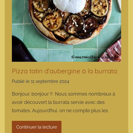
Pizza tatin d’aubergine à la burrata
Publié le
11 septembre 2024
p
a
Bonjour, bonjour !! Nous sommes nombreux à
r
avoir découvert la burrata servie avec des
m
tomates. Aujourd’hui, on ne compte plus les
a
r
Continuer la lecture
m