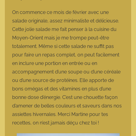
a
r
On commence ce mois de février avec une
m
salade originale, assez minimaliste et délicieuse.
o
Cette jolie salade me fait penser à la cuisine du
t
Moyen-Orient mais je me trompe peut-être
t
totalement. Même si cette salade ne suffit pas
e
pour faire un repas complet, on peut facilement
en inclure une portion en entrée ou en
accompagnement d’une soupe ou d’une céréale
ou d’une source de protéines. Elle apporte de
bons omégas et des vitamines en plus d’une
bonne dose d’énergie. C’est une chouette façon
d’amener de belles couleurs et saveurs dans nos
assiettes hivernales. Merci Martine pour tes
recettes, on n’est jamais déçu chez toi !