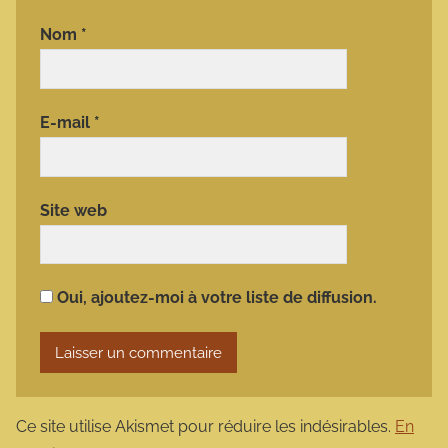
Nom
*
E-mail
*
Site web
Oui, ajoutez-moi à votre liste de diffusion.
Ce site utilise Akismet pour réduire les indésirables.
En