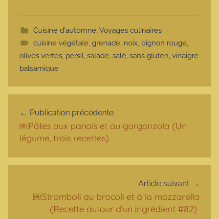
Cuisine d'automne
,
Voyages culinaires
cuisine végétale
,
grenade
,
noix
,
oignon rouge
,
olives vertes
,
persil
,
salade
,
salé
,
sans gluten
,
vinaigre
balsamique
Navigation de l’article
Publication précédente
￼Pâtes aux panais et au gorgonzola (Un
légume, trois recettes)
Article suivant
￼Stromboli au brocoli et à la mozzarella
(Recette autour d’un ingrédient #82)