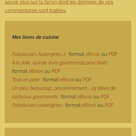
savoir plus sur la façon dont les données de vos
commentaires sont traitées
.
Mes livres de cuisine
Fabuleuses Aubergines 2
: format
eBook
ou
PDF
À la folie, quinze duos gourmands pour Noël
:
format
eBook
ou
PDF
Tous en pâte
: format
eBook
ou
PDF
Un peu, beaucoup, passionnément…, 25 idées de
cadeaux gourmands
: format
eBook
ou
PDF
Fabuleuses aubergines
: format
eBook
ou
PDF