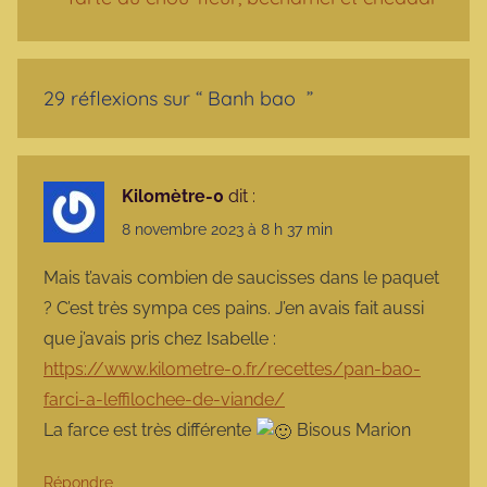
29 réflexions sur “
Banh bao
”
Kilomètre-0
dit :
8 novembre 2023 à 8 h 37 min
Mais t’avais combien de saucisses dans le paquet
? C’est très sympa ces pains. J’en avais fait aussi
que j’avais pris chez Isabelle :
https://www.kilometre-0.fr/recettes/pan-bao-
farci-a-leffilochee-de-viande/
La farce est très différente
Bisous Marion
Répondre