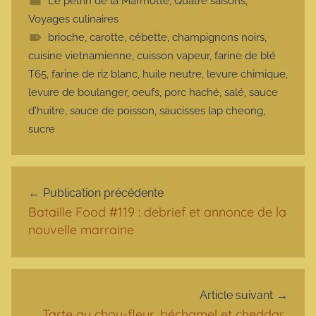
Le pétrin de la Marmotte
,
Quatre saisons
,
Voyages culinaires
brioche
,
carotte
,
cébette
,
champignons noirs
,
cuisine vietnamienne
,
cuisson vapeur
,
farine de blé
T65
,
farine de riz blanc
,
huile neutre
,
levure chimique
,
levure de boulanger
,
oeufs
,
porc haché
,
salé
,
sauce
d'huitre
,
sauce de poisson
,
saucisses lap cheong
,
sucre
Navigation de l’article
Publication précédente
Bataille Food #119 : debrief et annonce de la
nouvelle marraine
Article suivant
Tarte au chou-fleur, béchamel et cheddar