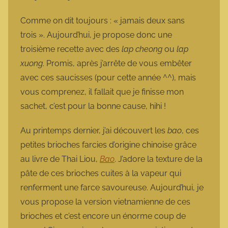
a
r
Comme on dit toujours : « jamais deux sans
m
trois ». Aujourd’hui, je propose donc une
o
troisième recette avec des
lap cheong
ou
lap
t
xuong
. Promis, après j’arrête de vous embêter
t
avec ces saucisses (pour cette année ^^), mais
e
vous comprenez, il fallait que je finisse mon
sachet, c’est pour la bonne cause, hihi !
Au printemps dernier, j’ai découvert les
bao
, ces
petites brioches farcies d’origine chinoise grâce
au livre de Thai Liou,
Bao
. J’adore la texture de la
pâte de ces brioches cuites à la vapeur qui
renferment une farce savoureuse. Aujourd’hui, je
vous propose la version vietnamienne de ces
brioches et c’est encore un énorme coup de