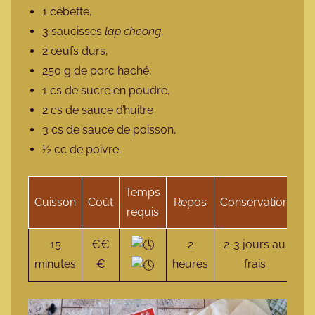
1 cébette,
3 saucisses
lap cheong
,
2 œufs durs,
250 g de porc haché,
1 cs de sucre en poudre,
2 cs de sauce d’huitre
3 cs de sauce de poisson,
½ cc de poivre.
Temps
Cuisson
Coût
Repos
Conservation
Sp
requis
15
€€
2
2-3 jours au
minutes
€
heures
frais
l